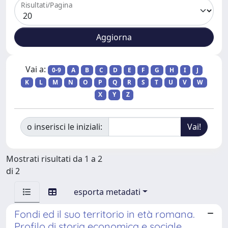
Risultati/Pagina
Vai a:
0-9
A
B
C
D
E
F
G
H
I
J
K
L
M
N
O
P
Q
R
S
T
U
V
W
X
Y
Z
o inserisci le iniziali:
Mostrati risultati da 1 a 2
di 2
esporta metadati
Fondi ed il suo territorio in età romana.
Profilo di storia economica e sociale