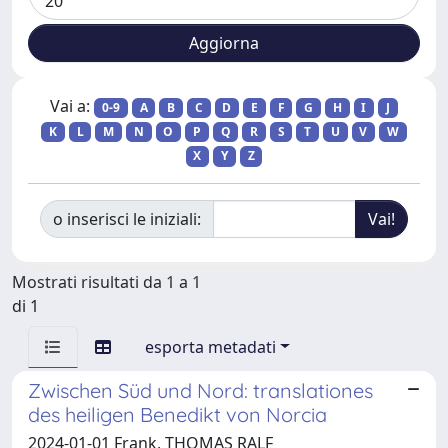
Vai a:
0-9
A
B
C
D
E
F
G
H
I
J
K
L
M
N
O
P
Q
R
S
T
U
V
W
X
Y
Z
o inserisci le iniziali:
Mostrati risultati da 1 a 1
di 1
esporta metadati
Zwischen Süd und Nord: translationes
des heiligen Benedikt von Norcia
2024-01-01 Frank, THOMAS RALF