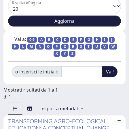
Risultati/Pagina
Vai a:
0-9
A
B
C
D
E
F
G
H
I
J
K
L
M
N
O
P
Q
R
S
T
U
V
W
X
Y
Z
o inserisci le iniziali:
Mostrati risultati da 1 a 1
di 1
esporta metadati
TRANSFORMING AGRO-ECOLOGICAL
EDUCATION: A CONCEPTUAL CHANGE