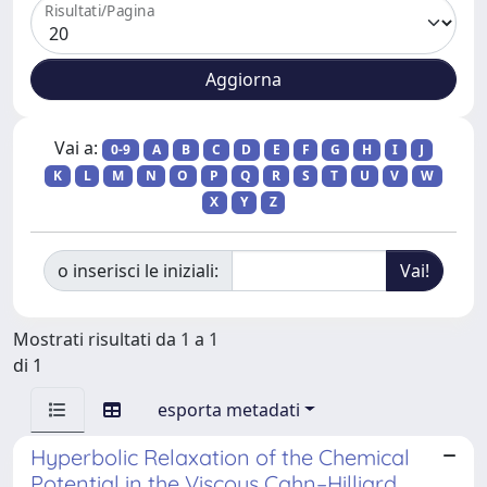
Risultati/Pagina
Vai a:
0-9
A
B
C
D
E
F
G
H
I
J
K
L
M
N
O
P
Q
R
S
T
U
V
W
X
Y
Z
o inserisci le iniziali:
Mostrati risultati da 1 a 1
di 1
esporta metadati
Hyperbolic Relaxation of the Chemical
Potential in the Viscous Cahn–Hilliard