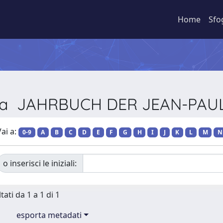
Home
Sfo
vista JAHRBUCH DER JEAN-PA
ai a:
0-9
A
B
C
D
E
F
G
H
I
J
K
L
M
N
o inserisci le iniziali:
tati da 1 a 1 di 1
esporta metadati