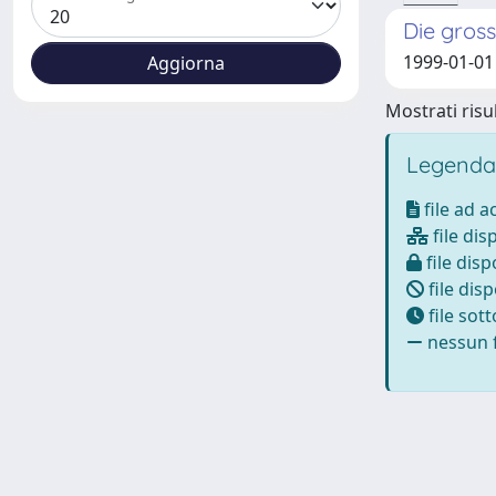
Die gros
1999-01-01
Mostrati risul
Legenda
file ad 
file dis
file disp
file disp
file sot
nessun f