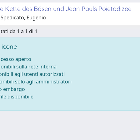
se Kette des Bösen und Jean Pauls Poietodizee
 Spedicato, Eugenio
tati da 1 a 1 di 1
 icone
accesso aperto
ponibili sulla rete interna
onibili agli utenti autorizzati
onibili solo agli amministratori
to embargo
ile disponibile