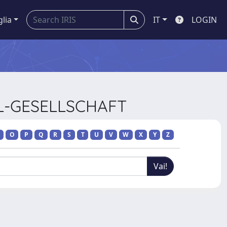
glia
IT
LOGIN
UL-GESELLSCHAFT
O
P
Q
R
S
T
U
V
W
X
Y
Z