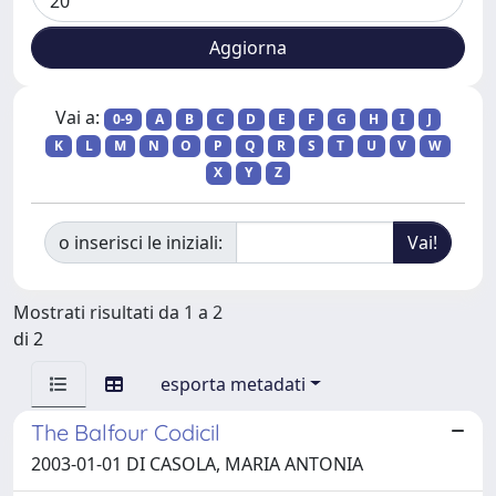
Vai a:
0-9
A
B
C
D
E
F
G
H
I
J
K
L
M
N
O
P
Q
R
S
T
U
V
W
X
Y
Z
o inserisci le iniziali:
Mostrati risultati da 1 a 2
di 2
esporta metadati
The Balfour Codicil
2003-01-01 DI CASOLA, MARIA ANTONIA