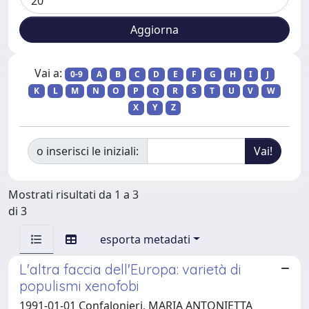
Vai a:
0-9
A
B
C
D
E
F
G
H
I
J
K
L
M
N
O
P
Q
R
S
T
U
V
W
X
Y
Z
o inserisci le iniziali:
Mostrati risultati da 1 a 3
di 3
esporta metadati
L'altra faccia dell'Europa: varietà di
populismi xenofobi
1991-01-01 Confalonieri, MARIA ANTONIETTA