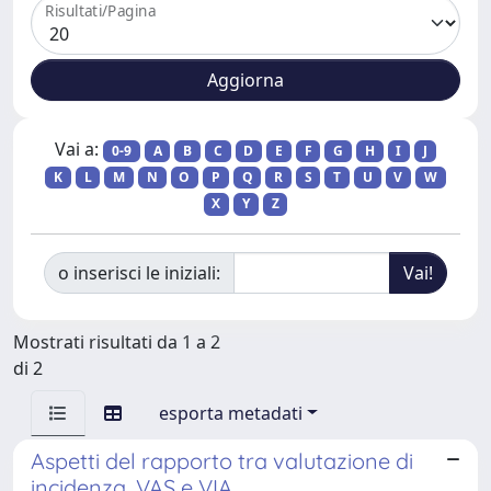
Risultati/Pagina
Vai a:
0-9
A
B
C
D
E
F
G
H
I
J
K
L
M
N
O
P
Q
R
S
T
U
V
W
X
Y
Z
o inserisci le iniziali:
Mostrati risultati da 1 a 2
di 2
esporta metadati
Aspetti del rapporto tra valutazione di
incidenza, VAS e VIA