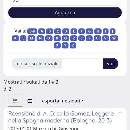
Vai a:
0-9
A
B
C
D
E
F
G
H
I
J
K
L
M
N
O
P
Q
R
S
T
U
V
W
X
Y
Z
o inserisci le iniziali:
Mostrati risultati da 1 a 2
di 2
esporta metadati
Rcensione di A. Castillo Gomez, Leggere
nella Spagna moderna (Bologna, 2013)
2013-01-01 Mazzocchi, Giuseppe