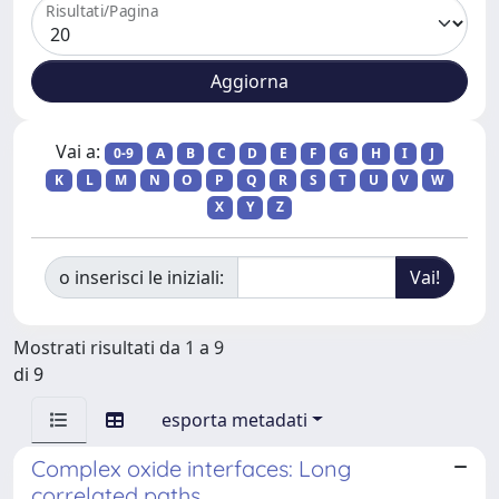
Risultati/Pagina
Vai a:
0-9
A
B
C
D
E
F
G
H
I
J
K
L
M
N
O
P
Q
R
S
T
U
V
W
X
Y
Z
o inserisci le iniziali:
Mostrati risultati da 1 a 9
di 9
esporta metadati
Complex oxide interfaces: Long
correlated paths