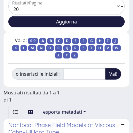
Risultati/Pagina
Vai a:
0-9
A
B
C
D
E
F
G
H
I
J
K
L
M
N
O
P
Q
R
S
T
U
V
W
X
Y
Z
o inserisci le iniziali:
Mostrati risultati da 1 a 1
di 1
esporta metadati
Nonlocal Phase Field Models of Viscous
Cahn–Hilliard Type