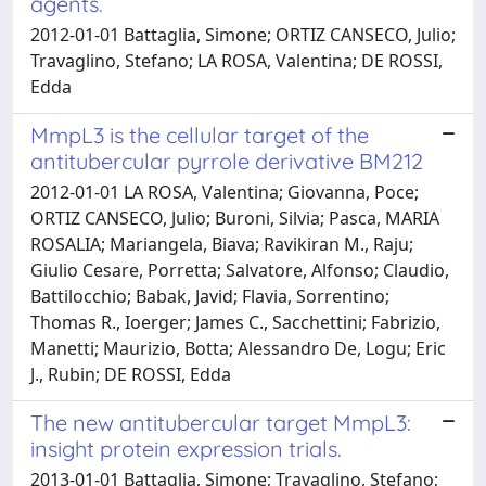
agents.
2012-01-01 Battaglia, Simone; ORTIZ CANSECO, Julio;
Travaglino, Stefano; LA ROSA, Valentina; DE ROSSI,
Edda
MmpL3 is the cellular target of the
antitubercular pyrrole derivative BM212
2012-01-01 LA ROSA, Valentina; Giovanna, Poce;
ORTIZ CANSECO, Julio; Buroni, Silvia; Pasca, MARIA
ROSALIA; Mariangela, Biava; Ravikiran M., Raju;
Giulio Cesare, Porretta; Salvatore, Alfonso; Claudio,
Battilocchio; Babak, Javid; Flavia, Sorrentino;
Thomas R., Ioerger; James C., Sacchettini; Fabrizio,
Manetti; Maurizio, Botta; Alessandro De, Logu; Eric
J., Rubin; DE ROSSI, Edda
The new antitubercular target MmpL3:
insight protein expression trials.
2013-01-01 Battaglia, Simone; Travaglino, Stefano;