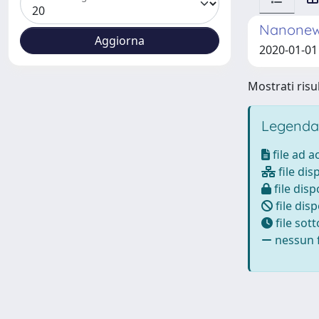
Nanonewt
2020-01-01 
Mostrati risul
Legenda
file ad 
file dis
file disp
file disp
file sot
nessun f