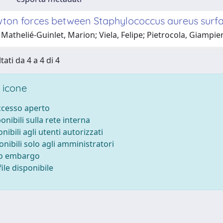
on forces between Staphylococcus aureus surfac
Mathelié-Guinlet, Marion; Viela, Felipe; Pietrocola, Giampier
tati da 4 a 4 di 4
 icone
accesso aperto
ponibili sulla rete interna
onibili agli utenti autorizzati
onibili solo agli amministratori
to embargo
ile disponibile