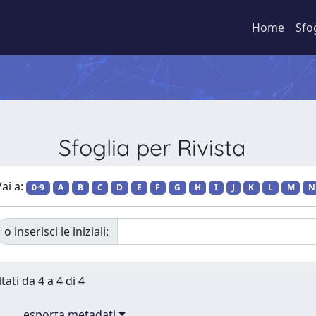
Home
Sfo
Sfoglia per Rivista
ai a:
0-9
A
B
C
D
E
F
G
H
I
J
K
L
M
N
o inserisci le iniziali:
tati da 4 a 4 di 4
esporta metadati