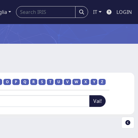
glia
IT
LOGIN
O
P
Q
R
S
T
U
V
W
X
Y
Z