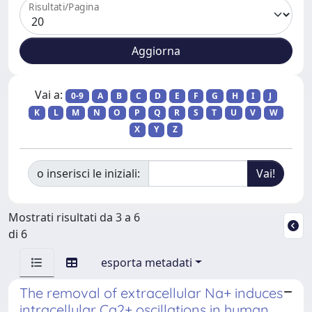
Risultati/Pagina
Vai a:
0-9
A
B
C
D
E
F
G
H
I
J
K
L
M
N
O
P
Q
R
S
T
U
V
W
X
Y
Z
o inserisci le iniziali:
Mostrati risultati da 3 a 6
di 6
esporta metadati
The removal of extracellular Na+ induces
intracellular Ca2+ oscillations in human