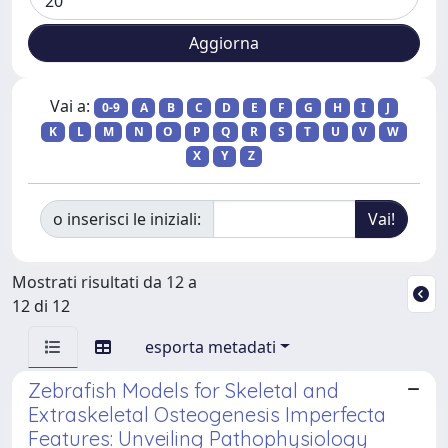
Vai a:
0-9
A
B
C
D
E
F
G
H
I
J
K
L
M
N
O
P
Q
R
S
T
U
V
W
X
Y
Z
o inserisci le iniziali:
Mostrati risultati da 12 a
12 di 12
esporta metadati
Zebrafish Models for Skeletal and
Extraskeletal Osteogenesis Imperfecta
Features: Unveiling Pathophysiology