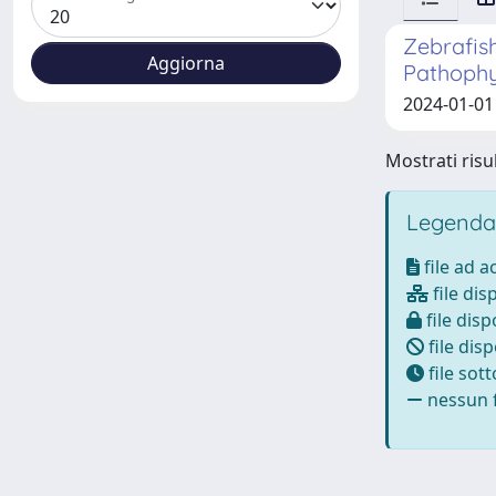
Zebrafish
Pathophy
2024-01-01 M
Mostrati risul
Legenda
file ad 
file dis
file disp
file disp
file sot
nessun f