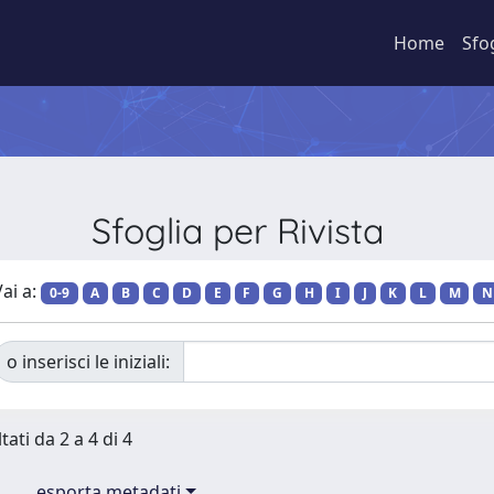
Home
Sfo
Sfoglia per Rivista
ai a:
0-9
A
B
C
D
E
F
G
H
I
J
K
L
M
N
o inserisci le iniziali:
tati da 2 a 4 di 4
esporta metadati