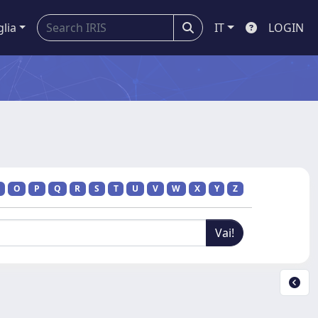
glia
IT
LOGIN
O
P
Q
R
S
T
U
V
W
X
Y
Z