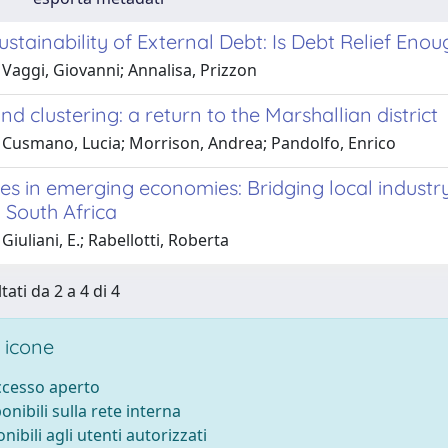
stainability of External Debt: Is Debt Relief Enou
Vaggi, Giovanni; Annalisa, Prizzon
nd clustering: a return to the Marshallian district
 Cusmano, Lucia; Morrison, Andrea; Pandolfo, Enrico
ies in emerging economies: Bridging local industr
 South Africa
Giuliani, E.; Rabellotti, Roberta
tati da 2 a 4 di 4
 icone
accesso aperto
ponibili sulla rete interna
onibili agli utenti autorizzati