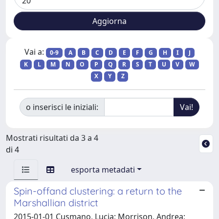
Vai a:
0-9
A
B
C
D
E
F
G
H
I
J
K
L
M
N
O
P
Q
R
S
T
U
V
W
X
Y
Z
o inserisci le iniziali:
Mostrati risultati da 3 a 4
di 4
esporta metadati
Spin-offand clustering: a return to the
Marshallian district
2015-01-01 Cusmano, Lucia; Morrison, Andrea;