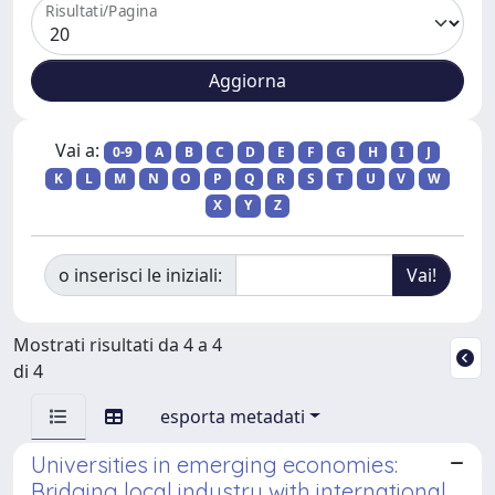
Risultati/Pagina
Vai a:
0-9
A
B
C
D
E
F
G
H
I
J
K
L
M
N
O
P
Q
R
S
T
U
V
W
X
Y
Z
o inserisci le iniziali:
Mostrati risultati da 4 a 4
di 4
esporta metadati
Universities in emerging economies:
Bridging local industry with international