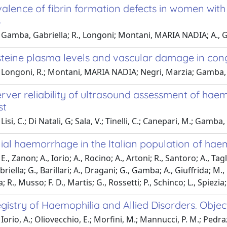
valence of fibrin formation defects in women wit
s
Gamba, Gabriella; R., Longoni; Montani, MARIA NADIA; A., Ga
eine plasma levels and vascular damage in congen
Longoni, R.; Montani, MARIA NADIA; Negri, Marzia; Gamba, Ga
rver reliability of ultrasound assessment of haem
st
Lisi, C.; Di Natali, G; Sala, V.; Tinelli, C.; Canepari, M.; Gam
ial haemorrhage in the Italian population of haemo
., Zanon; A., Iorio; A., Rocino; A., Artoni; R., Santoro; A., Ta
iella; G., Barillari; A., Dragani; G., Gamba; A., Giuffrida; M.
 R., Musso; F. D., Martis; G., Rossetti; P., Schinco; L., Spiezia;
egistry of Haemophilia and Allied Disorders. Obj
Iorio, A.; Oliovecchio, E.; Morfini, M.; Mannucci, P. M.; Pedr