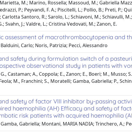
; Marietta, M.; Marino, Rossella; Massoud, M.; Gabriella Mazz
drazzi, P.; Peyvandi, F. A.; Piscitelli, L.; Pollio, B.; Preti, P.; Q
 Carlotta Santoro, R.; Sarolo, L.; Schiavoni, M.; Schiavulli, M.
G.; Svahn, J.; Valdre, L.; Cristina Vedovati, M.; Zanon, E.
ic assessment of macrothrombocytopenia and th
Balduini, Carlo; Noris, Patrizia; Pecci, Alessandro
and safety during formulation switch of a pasteu
rospective observational study in patients with vo
., Castaman; A., Coppola; E., Zanon; E., Boeri; M., Musso; S., S
 Feola; M., Franchini; S., Moratelli; Gamba, Gabriella; P., Schin
and safety of factor VIII inhibitor by-passing activ
ired haemophilia (AH) Efficacy and safety of factor
mbotic risk patients with acquired haemophilia (A
Gamba, Gabriella; Montani, MARIA NADIA; Trinchero, A.; Pecci