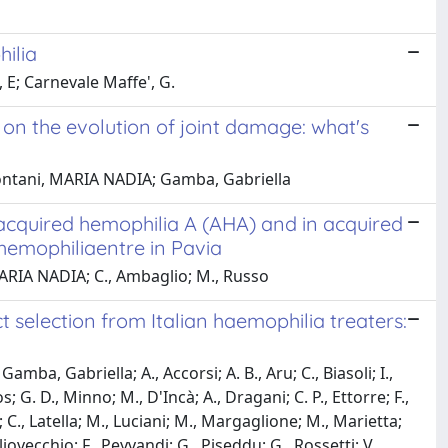
ilia
 E; Carnevale Maffe', G.
n the evolution of joint damage: what's
; Montani, MARIA NADIA; Gamba, Gabriella
n acquired hemophilia A (AHA) and in acquired
hemophiliaentre in Pavia
 MARIA NADIA; C., Ambaglio; M., Russo
 selection from Italian haemophilia treaters:
mba, Gabriella; A., Accorsi; A. B., Aru; C., Biasoli; I.,
; G. D., Minno; M., D'Incà; A., Dragani; C. P., Ettorre; F.,
 C., Latella; M., Luciani; M., Margaglione; M., Marietta;
iovecchio; F., Peyvandi; G., Piseddu; G., Rossetti; V.,