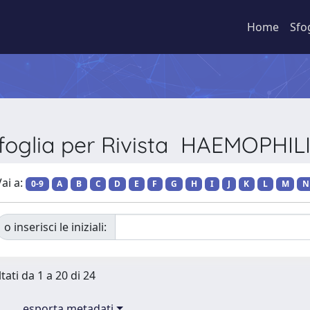
Home
Sfo
foglia per Rivista HAEMOPHIL
ai a:
0-9
A
B
C
D
E
F
G
H
I
J
K
L
M
N
o inserisci le iniziali:
tati da 1 a 20 di 24
esporta metadati