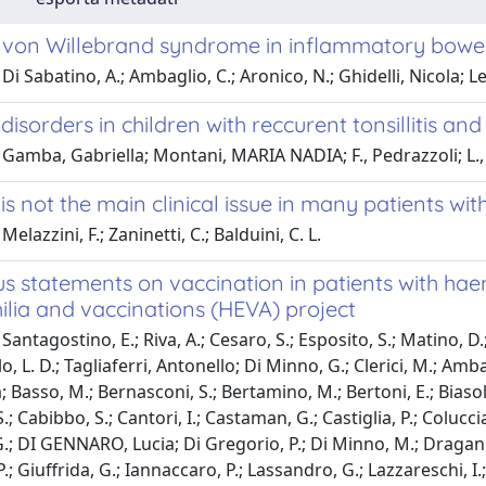
 von Willebrand syndrome in inflammatory bowel
Di Sabatino, A.; Ambaglio, C.; Aronico, N.; Ghidelli, Nicola; L
disorders in children with reccurent tonsillitis a
Gamba, Gabriella; Montani, MARIA NADIA; F., Pedrazzoli; L.,
is not the main clinical issue in many patients w
elazzini, F.; Zaninetti, C.; Balduini, C. L.
s statements on vaccination in patients with hae
lia and vaccinations (HEVA) project
antagostino, E.; Riva, A.; Cesaro, S.; Esposito, S.; Matino, D.; 
 L. D.; Tagliaferri, Antonello; Di Minno, G.; Clerici, M.; Ambagl
Basso, M.; Bernasconi, S.; Bertamino, M.; Bertoni, E.; Biasoli, C
S.; Cabibbo, S.; Cantori, I.; Castaman, G.; Castiglia, P.; Colucci
G.; DI GENNARO, Lucia; Di Gregorio, P.; Di Minno, M.; Dragani, A
; Giuffrida, G.; Iannaccaro, P.; Lassandro, G.; Lazzareschi, I.;