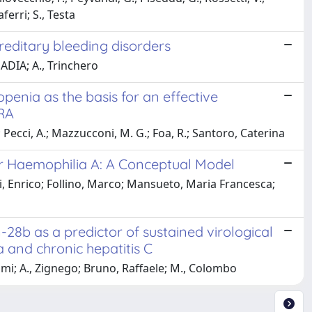
ferri; S., Testa
reditary bleeding disorders
ADIA; A., Trinchero
penia as the basis for an effective
-RA
A.; Pecci, A.; Mazzucconi, M. G.; Foa, R.; Santoro, Caterina
r Haemophilia A: A Conceptual Model
zi, Enrico; Follino, Marco; Mansueto, Maria Francesca;
-28b as a predictor of sustained virological
a and chronic hepatitis C
umi; A., Zignego; Bruno, Raffaele; M., Colombo