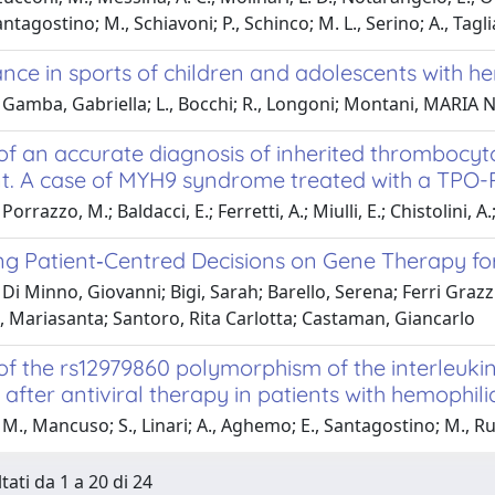
antagostino; M., Schiavoni; P., Schinco; M. L., Serino; A., Taglia
ce in sports of children and adolescents with he
Gamba, Gabriella; L., Bocchi; R., Longoni; Montani, MARIA N
of an accurate diagnosis of inherited thrombocyto
t. A case of MYH9 syndrome treated with a TPO
orrazzo, M.; Baldacci, E.; Ferretti, A.; Miulli, E.; Chistolini, 
ng Patient‐Centred Decisions on Gene Therapy fo
Di Minno, Giovanni; Bigi, Sarah; Barello, Serena; Ferri Graz
, Mariasanta; Santoro, Rita Carlotta; Castaman, Giancarlo
of the rs12979860 polymorphism of the interleukin
after antiviral therapy in patients with hemophili
M., Mancuso; S., Linari; A., Aghemo; E., Santagostino; M., R
tati da 1 a 20 di 24