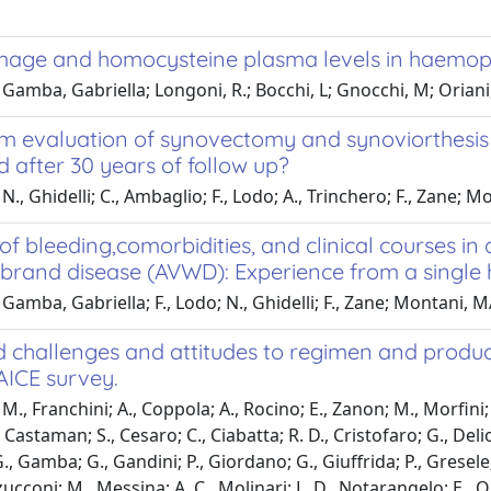
mage and homocysteine plasma levels in haemoph
Gamba, Gabriella; Longoni, R.; Bocchi, L; Gnocchi, M; Oriani,
m evaluation of synovectomy and synoviorthesis o
 after 30 years of follow up?
N., Ghidelli; C., Ambaglio; F., Lodo; A., Trinchero; F., Zane
of bleeding,comorbidities, and clinical courses i
ebrand disease (AVWD): Experience from a single 
Gamba, Gabriella; F., Lodo; N., Ghidelli; F., Zane; Montani,
 challenges and attitudes to regimen and product
AICE survey.
., Franchini; A., Coppola; A., Rocino; E., Zanon; M., Morfini; Ga
 Castaman; S., Cesaro; C., Ciabatta; R. D., Cristofaro; G., Delios
., Gamba; G., Gandini; P., Giordano; G., Giuffrida; P., Gresele;
ucconi; M., Messina; A. C., Molinari; L. D., Notarangelo; E., Ol