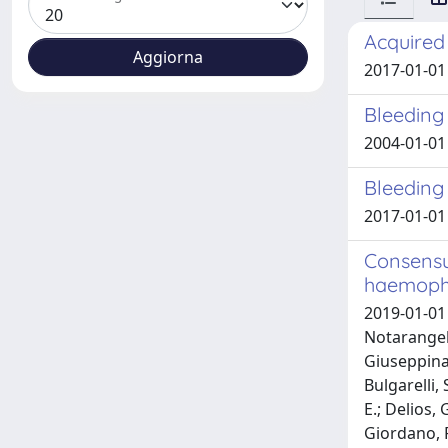
Acquired
2017-01-01 
Bleeding 
2004-01-01 
Bleeding 
2017-01-01 M
Consensu
haemophi
2019-01-01 S
Notarangelo,
Giuseppina; 
Bulgarelli, 
E.; Delios, 
Giordano, P.