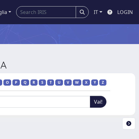
glia
IT
LOGIN
IA
O
P
Q
R
S
T
U
V
W
X
Y
Z