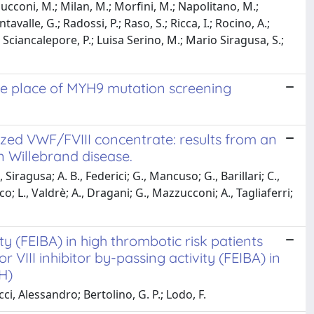
ucconi, M.; Milan, M.; Morfini, M.; Napolitano, M.;
uintavalle, G.; Radossi, P.; Raso, S.; Ricca, I.; Rocino, A.;
; Sciancalepore, P.; Luisa Serino, M.; Mario Siragusa, S.;
e place of MYH9 mutation screening
rized VWF/FVIII concentrate: results from an
n Willebrand disease.
iragusa; A. B., Federici; G., Mancuso; G., Barillari; C.,
co; L., Valdrè; A., Dragani; G., Mazzucconi; A., Tagliaferri;
ity (FEIBA) in high thrombotic risk patients
 VIII inhibitor by-passing activity (FEIBA) in
H)
, Alessandro; Bertolino, G. P.; Lodo, F.