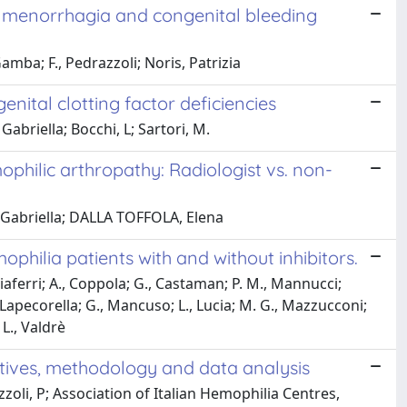
h menorrhagia and congenital bleeding
mba; F., Pedrazzoli; Noris, Patrizia
ital clotting factor deficiencies
briella; Bocchi, L; Sartori, M.
ophilic arthropathy: Radiologist vs. non-
ba, Gabriella; DALLA TOFFOLA, Elena
philia patients with and without inhibitors.
gliaferri; A., Coppola; G., Castaman; P. M., Mannucci;
, Lapecorella; G., Mancuso; L., Lucia; M. G., Mazzucconi;
 L., Valdrè
ectives, methodology and data analysis
azzoli, P; Association of Italian Hemophilia Centres,