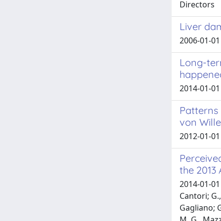
Directors
Liver da
2006-01-01 
Long-ter
happened
2014-01-01 
Patterns 
von Will
2012-01-01 
Perceived
the 2013 
2014-01-01 M
Cantori; G.,
Gagliano; G
M. G., Mazz