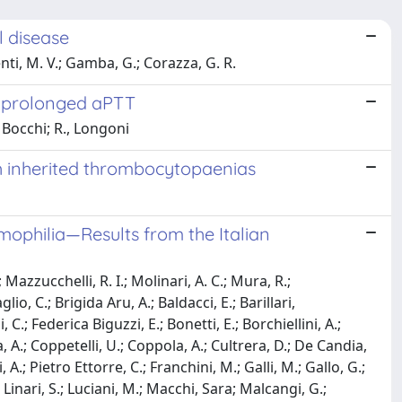
 disease
enti, M. V.; Gamba, G.; Corazza, G. R.
nd prolonged aPTT
 Bocchi; R., Longoni
ith inherited thrombocytopaenias
mophilia—Results from the Italian
Mazzucchelli, R. I.; Molinari, A. C.; Mura, R.;
io, C.; Brigida Aru, A.; Baldacci, E.; Barillari,
.; Federica Biguzzi, E.; Bonetti, E.; Borchiellini, A.;
a, A.; Coppetelli, U.; Coppola, A.; Cultrera, D.; De Candia,
.; Pietro Ettorre, C.; Franchini, M.; Galli, M.; Gallo, G.;
 Linari, S.; Luciani, M.; Macchi, Sara; Malcangi, G.;