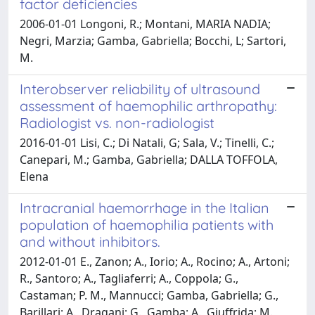
factor deficiencies
2006-01-01 Longoni, R.; Montani, MARIA NADIA;
Negri, Marzia; Gamba, Gabriella; Bocchi, L; Sartori,
M.
Interobserver reliability of ultrasound
assessment of haemophilic arthropathy:
Radiologist vs. non-radiologist
2016-01-01 Lisi, C.; Di Natali, G; Sala, V.; Tinelli, C.;
Canepari, M.; Gamba, Gabriella; DALLA TOFFOLA,
Elena
Intracranial haemorrhage in the Italian
population of haemophilia patients with
and without inhibitors.
2012-01-01 E., Zanon; A., Iorio; A., Rocino; A., Artoni;
R., Santoro; A., Tagliaferri; A., Coppola; G.,
Castaman; P. M., Mannucci; Gamba, Gabriella; G.,
Barillari; A., Dragani; G., Gamba; A., Giuffrida; M.,