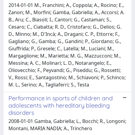
2014-01-01 M., Franchini; A., Coppola; A., Rocino; E.,
Zanon; M., Morfini; Gamba, Gabriella; A., Accorsi; A.
B., Aru; C., Biasoli; I., Cantori; G., Castaman; S.,
Cesaro; C., Ciabatta; R. D., Cristofaro; G., Delios; G.
D., Minno; M., D'Incà; A., Dragani; C. P., Ettorre; F.,
Gagliano; G., Gamba; G., Gandini; P., Giordano; G.,
Giuffrida; P., Gresele; C., Latella; M., Luciani; M.,
Margaglione; M., Marietta; M. G., Mazzucconi; M.,
Messina; A. C., Molinari; L. D., Notarangelo; E.,
Oliovecchio; F., Peyvandi; G., Piseddu; G., Rossetti;
V., Rossi; E., Santagostino; M., Schiavoni; P., Schinco;
M. L., Serino; A., Tagliaferri; S., Testa
Performance in sports of children and
adolescents with hereditary bleeding
disorders
2008-01-01 Gamba, Gabriella; L., Bocchi; R., Longoni;
Montani, MARIA NADIA; A., Trinchero