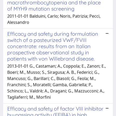
macrothrombocytopenia and the place
of MYH9 mutation screening
2011-01-01 Balduini, Carlo; Noris, Patrizia; Pecci,
Alessandro
Efficacy and safety during formulation
switch of a pasteurized VWF/FVIII
concentrate: results from an Italian
prospective observational study in
patients with von Willebrand disease.
2013-01-01 G., Castaman; A., Coppola; E., Zanon; E.,
Boeri; M., Musso; S., Siragusa; A. B., Federici; G.,
Mancuso; G., Barillari; C., Biasoli; G., Feola; M.,
Franchini; S., Moratelli; Gamba, Gabriella; P.,
Schinco; L., Valdrè; A., Dragani; G., Mazzucconi; A.,
Tagliaferri; M., Morfini
Efficacy and safety of factor VIII inhibitor
by-passing activity (FEIBA) in high