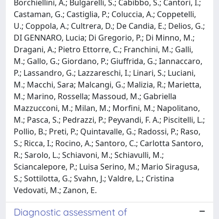
Borchiellini, A.; Bulgarelli, S.; Cabibbo, S.; Cantori, I.;
Castaman, G.; Castiglia, P.; Coluccia, A.; Coppetelli,
U.; Coppola, A.; Cultrera, D.; De Candia, E.; Delios, G.;
DI GENNARO, Lucia; Di Gregorio, P.; Di Minno, M.;
Dragani, A.; Pietro Ettorre, C.; Franchini, M.; Galli,
M.; Gallo, G.; Giordano, P.; Giuffrida, G.; Iannaccaro,
P.; Lassandro, G.; Lazzareschi, I.; Linari, S.; Luciani,
M.; Macchi, Sara; Malcangi, G.; Malizia, R.; Marietta,
M.; Marino, Rossella; Massoud, M.; Gabriella
Mazzucconi, M.; Milan, M.; Morfini, M.; Napolitano,
M.; Pasca, S.; Pedrazzi, P.; Peyvandi, F. A.; Piscitelli, L.;
Pollio, B.; Preti, P.; Quintavalle, G.; Radossi, P.; Raso,
S.; Ricca, I.; Rocino, A.; Santoro, C.; Carlotta Santoro,
R.; Sarolo, L.; Schiavoni, M.; Schiavulli, M.;
Sciancalepore, P.; Luisa Serino, M.; Mario Siragusa,
S.; Sottilotta, G.; Svahn, J.; Valdre, L.; Cristina
Vedovati, M.; Zanon, E.
Diagnostic assessment of