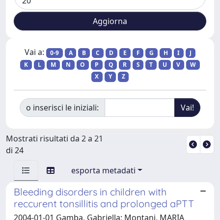
Vai a:
0-9
A
B
C
D
E
F
G
H
I
J
K
L
M
N
O
P
Q
R
S
T
U
V
W
X
Y
Z
o inserisci le iniziali:
Mostrati risultati da 2 a 21
di 24
esporta metadati
Bleeding disorders in children with
reccurent tonsillitis and prolonged aPTT
2004-01-01 Gamba, Gabriella; Montani, MARIA