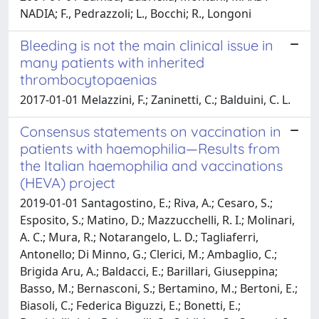
NADIA; F., Pedrazzoli; L., Bocchi; R., Longoni
Bleeding is not the main clinical issue in
many patients with inherited
thrombocytopaenias
2017-01-01 Melazzini, F.; Zaninetti, C.; Balduini, C. L.
Consensus statements on vaccination in
patients with haemophilia—Results from
the Italian haemophilia and vaccinations
(HEVA) project
2019-01-01 Santagostino, E.; Riva, A.; Cesaro, S.;
Esposito, S.; Matino, D.; Mazzucchelli, R. I.; Molinari,
A. C.; Mura, R.; Notarangelo, L. D.; Tagliaferri,
Antonello; Di Minno, G.; Clerici, M.; Ambaglio, C.;
Brigida Aru, A.; Baldacci, E.; Barillari, Giuseppina;
Basso, M.; Bernasconi, S.; Bertamino, M.; Bertoni, E.;
Biasoli, C.; Federica Biguzzi, E.; Bonetti, E.;