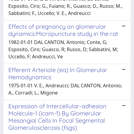
Esposito, Ciro; G., Fuiano; R., Guasco; D., Russo; M.,
Sabbatini; F., Uccello; V. E., Andreucci
Effects of pregnancy on glomerular
dynamics:Micropuncture study in the rat
1982-01-01 DAL CANTON, Antonio; Conte, G;
Esposito, Ciro; Guasco, R; Russo, D; Sabbatini, M;
Uccello, F; Andreucci, Ve
Efferent Arteriole (ea) In Glomerular
Hemodynamics
1975-01-01 V. E., Andreucci; DAL CANTON, Antonio;
A., Corradi; L., Migone
Expression of Intercellular-adhesion
Molecule-1 (icam-1) By Glomerular
Mesangial Cells In Focal Segmental
Glomerulosclerosis (fsgs)