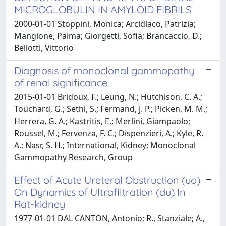
MICROGLOBULIN IN AMYLOID FIBRILS
2000-01-01 Stoppini, Monica; Arcidiaco, Patrizia;
Mangione, Palma; Giorgetti, Sofia; Brancaccio, D.;
Bellotti, Vittorio
Diagnosis of monoclonal gammopathy
of renal significance
2015-01-01 Bridoux, F.; Leung, N.; Hutchison, C. A.;
Touchard, G.; Sethi, S.; Fermand, J. P.; Picken, M. M.;
Herrera, G. A.; Kastritis, E.; Merlini, Giampaolo;
Roussel, M.; Fervenza, F. C.; Dispenzieri, A.; Kyle, R.
A.; Nasr, S. H.; International, Kidney; Monoclonal
Gammopathy Research, Group
Effect of Acute Ureteral Obstruction (uo)
On Dynamics of Ultrafiltration (du) In
Rat-kidney
1977-01-01 DAL CANTON, Antonio; R., Stanziale; A.,