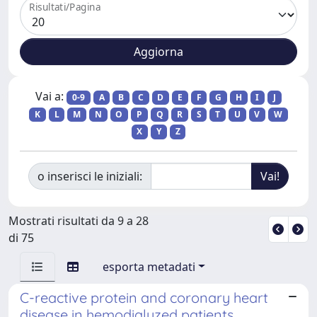
Risultati/Pagina
Vai a:
0-9
A
B
C
D
E
F
G
H
I
J
K
L
M
N
O
P
Q
R
S
T
U
V
W
X
Y
Z
o inserisci le iniziali:
Mostrati risultati da 9 a 28
di 75
esporta metadati
C-reactive protein and coronary heart
disease in hemodialyzed patients.