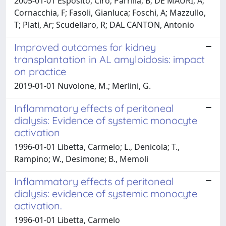
2005-01-01 Esposito, Ciro; Parrilla, B; DE MAURI, A;
Cornacchia, F; Fasoli, Gianluca; Foschi, A; Mazzullo,
T; Plati, Ar; Scudellaro, R; DAL CANTON, Antonio
Improved outcomes for kidney
transplantation in AL amyloidosis: impact
on practice
2019-01-01 Nuvolone, M.; Merlini, G.
Inflammatory effects of peritoneal
dialysis: Evidence of systemic monocyte
activation
1996-01-01 Libetta, Carmelo; L., Denicola; T.,
Rampino; W., Desimone; B., Memoli
Inflammatory effects of peritoneal
dialysis: evidence of systemic monocyte
activation.
1996-01-01 Libetta, Carmelo