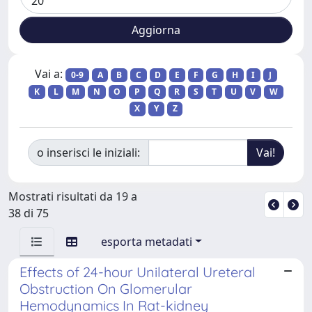
Vai a:
0-9
A
B
C
D
E
F
G
H
I
J
K
L
M
N
O
P
Q
R
S
T
U
V
W
X
Y
Z
o inserisci le iniziali:
Mostrati risultati da 19 a
38 di 75
esporta metadati
Effects of 24-hour Unilateral Ureteral
Obstruction On Glomerular
Hemodynamics In Rat-kidney