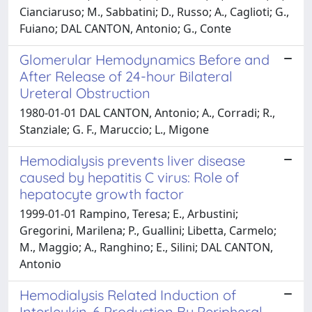
Cianciaruso; M., Sabbatini; D., Russo; A., Caglioti; G.,
Fuiano; DAL CANTON, Antonio; G., Conte
Glomerular Hemodynamics Before and
After Release of 24-hour Bilateral
Ureteral Obstruction
1980-01-01 DAL CANTON, Antonio; A., Corradi; R.,
Stanziale; G. F., Maruccio; L., Migone
Hemodialysis prevents liver disease
caused by hepatitis C virus: Role of
hepatocyte growth factor
1999-01-01 Rampino, Teresa; E., Arbustini;
Gregorini, Marilena; P., Guallini; Libetta, Carmelo;
M., Maggio; A., Ranghino; E., Silini; DAL CANTON,
Antonio
Hemodialysis Related Induction of
Interleukin-6 Production By Peripheral-