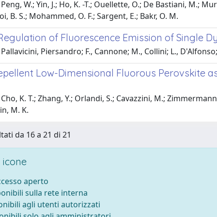
eng, W.; Yin, J.; Ho, K. -T.; Ouellette, O.; De Bastiani, M.; Murali
Ooi, B. S.; Mohammed, O. F.; Sargent, E.; Bakr, O. M.
Regulation of Fluorescence Emission of Single D
allavicini, Piersandro; F., Cannone; M., Collini; L., D'Alfonso; 
pellent Low-Dimensional Fluorous Perovskite as I
ho, K. T.; Zhang, Y.; Orlandi, S.; Cavazzini, M.; Zimmermann, I.
n, M. K.
tati da 16 a 21 di 21
 icone
accesso aperto
ponibili sulla rete interna
onibili agli utenti autorizzati
onibili solo agli amministratori