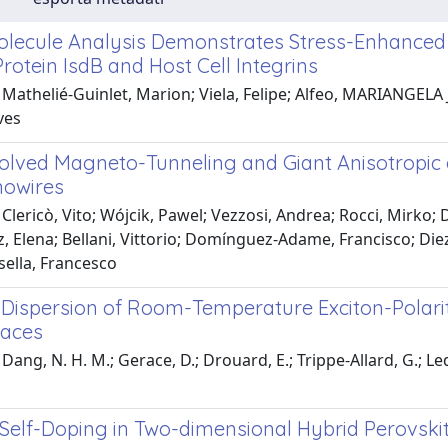
olecule Analysis Demonstrates Stress-Enhanced
rotein IsdB and Host Cell Integrins
Mathelié-Guinlet, Marion; Viela, Felipe; Alfeo, MARIANGELA J
ves
olved Magneto-Tunneling and Giant Anisotropic
nowires
Clericò, Vito; Wójcik, Pawel; Vezzosi, Andrea; Rocci, Mirko; 
z, Elena; Bellani, Vittorio; Domínguez-Adame, Francisco; Die
sella, Francesco
g Dispersion of Room-Temperature Exciton-Polar
faces
Dang, N. H. M.; Gerace, D.; Drouard, E.; Trippe-Allard, G.; Led
 Self-Doping in Two-dimensional Hybrid Perovskit