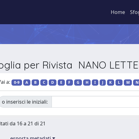
Home
Sfo
oglia per Rivista NANO LETT
ai a:
0-9
A
B
C
D
E
F
G
H
I
J
K
L
M
N
o inserisci le iniziali:
tati da 16 a 21 di 21
esporta metadati