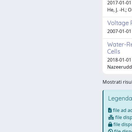
2017-01-01 P
He, J. -H.; 
Voltage 
2007-01-01 P
Water-Re
Cells
2018-01-01 C
Nazeeruddi
Mostrati risul
Legenda
file ad 
file dis
file disp
file disp