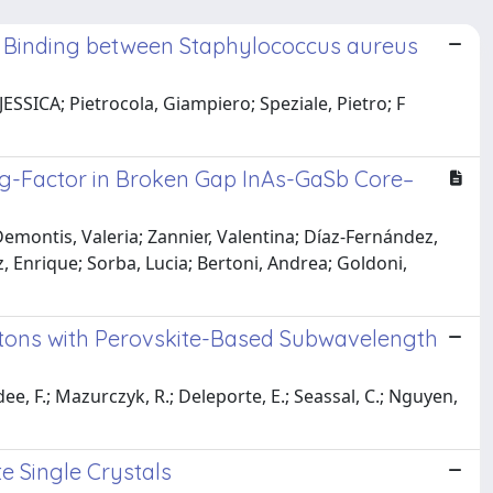
 Binding between Staphylococcus aureus
ESSICA; Pietrocola, Giampiero; Speziale, Pietro; F
 g-Factor in Broken Gap InAs-GaSb Core–
Demontis, Valeria; Zannier, Valentina; Díaz-Fernández,
z, Enrique; Sorba, Lucia; Bertoni, Andrea; Goldoni,
itons with Perovskite-Based Subwavelength
ee, F.; Mazurczyk, R.; Deleporte, E.; Seassal, C.; Nguyen,
e Single Crystals