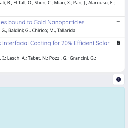
, B.; El Tall, O.; Shen, C.; Miao, X.; Pan, J.; Alarousu, E.;
yes bound to Gold Nanoparticles
G., Baldini; G., Chirico; M., Tallarida
nterfacial Coating for 20% Efficient Solar
; Lesch, A.; Tabet, N.; Pozzi, G.; Grancini, G.;