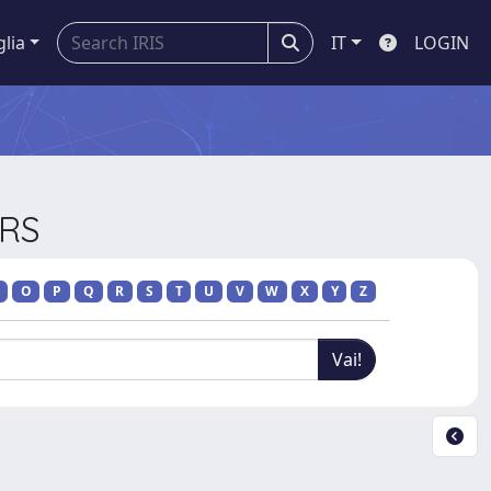
glia
IT
LOGIN
ERS
O
P
Q
R
S
T
U
V
W
X
Y
Z