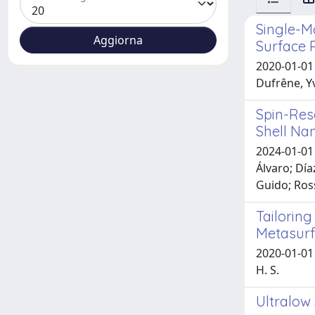
Single-M
Surface P
2020-01-01 
Dufrêne, Y
Spin-Res
Shell Na
2024-01-01 
Álvaro; Día
Guido; Ros
Tailorin
Metasur
2020-01-01 
H. S.
Ultralow