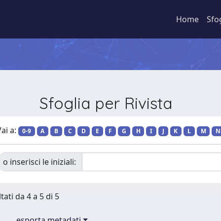
Home
Sfo
Sfoglia per Rivista
ai a:
0-9
A
B
C
D
E
F
G
H
I
J
K
L
M
N
o inserisci le iniziali:
tati da 4 a 5 di 5
esporta metadati