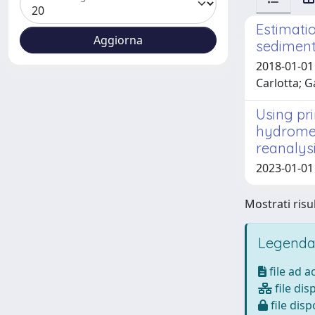
Estimatio
sediment
2018-01-01 
Carlotta; G
Using pri
hydromet
reanalys
2023-01-01 
Mostrati risul
Legenda
file ad 
file dis
file disp