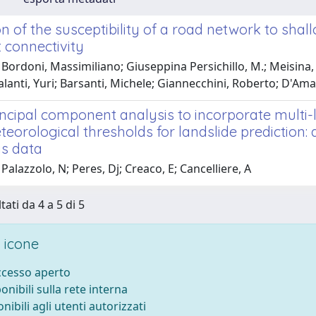
n of the susceptibility of a road network to shall
 connectivity
Bordoni, Massimiliano; Giuseppina Persichillo, M.; Meisina, C
alanti, Yuri; Barsanti, Michele; Giannecchini, Roberto; D'A
ncipal component analysis to incorporate multi-l
eorological thresholds for landslide prediction
is data
Palazzolo, N; Peres, Dj; Creaco, E; Cancelliere, A
tati da 4 a 5 di 5
 icone
accesso aperto
ponibili sulla rete interna
onibili agli utenti autorizzati