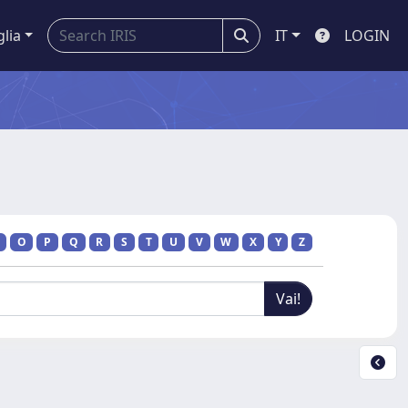
glia
IT
LOGIN
O
P
Q
R
S
T
U
V
W
X
Y
Z