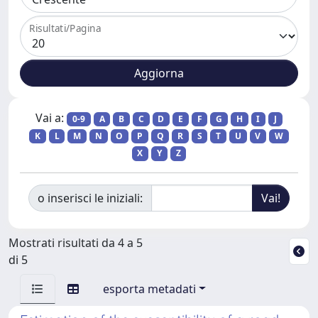
Risultati/Pagina
Vai a:
0-9
A
B
C
D
E
F
G
H
I
J
K
L
M
N
O
P
Q
R
S
T
U
V
W
X
Y
Z
o inserisci le iniziali:
Mostrati risultati da 4 a 5
di 5
esporta metadati