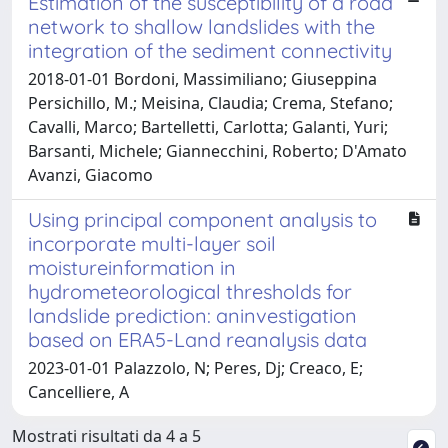
Estimation of the susceptibility of a road
network to shallow landslides with the
integration of the sediment connectivity
2018-01-01 Bordoni, Massimiliano; Giuseppina
Persichillo, M.; Meisina, Claudia; Crema, Stefano;
Cavalli, Marco; Bartelletti, Carlotta; Galanti, Yuri;
Barsanti, Michele; Giannecchini, Roberto; D'Amato
Avanzi, Giacomo
Using principal component analysis to
incorporate multi-layer soil
moistureinformation in
hydrometeorological thresholds for
landslide prediction: aninvestigation
based on ERA5-Land reanalysis data
2023-01-01 Palazzolo, N; Peres, Dj; Creaco, E;
Cancelliere, A
Mostrati risultati da 4 a 5