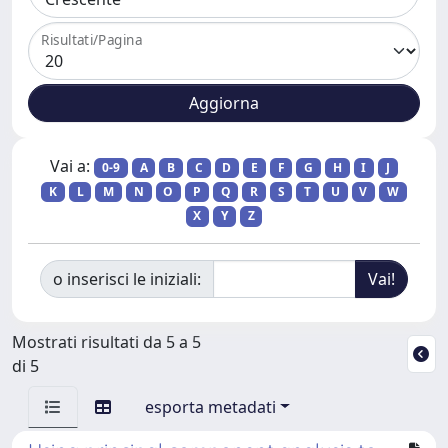
Risultati/Pagina
Vai a:
0-9
A
B
C
D
E
F
G
H
I
J
K
L
M
N
O
P
Q
R
S
T
U
V
W
X
Y
Z
o inserisci le iniziali:
Mostrati risultati da 5 a 5
di 5
esporta metadati