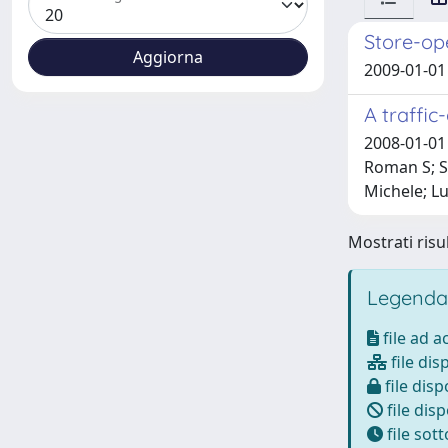
Store-op
2009-01-01 L
A traffic
2008-01-01 
Roman S; Sa
Michele; Lu
Mostrati risul
Legenda
file ad 
file dis
file disp
file disp
file sot