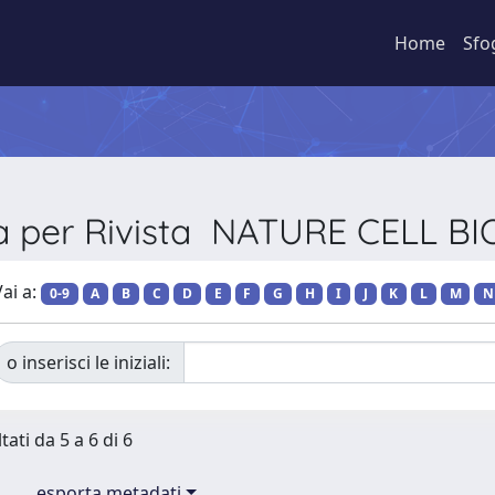
Home
Sfo
ia per Rivista NATURE CELL B
ai a:
0-9
A
B
C
D
E
F
G
H
I
J
K
L
M
N
o inserisci le iniziali:
tati da 5 a 6 di 6
esporta metadati