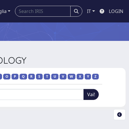
glia
IT
LOGIN
IOLOGY
O
P
Q
R
S
T
U
V
W
X
Y
Z