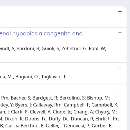
drenal hypoplasia congenita and
indl, A; Bardoni, B; Guioli, S; Zehetner, G; Rabl, W;
, M.; Bugiani, O.; Tagliavini, F.
 Pm; Bacher, S; Bardgett, R; Bertolino, S; Bishop, M;
ley, Y; Byers, J; Callaway, Rm; Campbell, F; Campbell, K;
, J; Clark, P; Clewell, A; Clode, Jc; Chang, A; Chytrý, M;
; Dixon, K; Dobbs, Fc; Duffy, Dc; Duncan, R; Ehrlich, Pr;
 B; Garcia Berthou, E; Geller, J; Genovesi, P; Gerber, E;