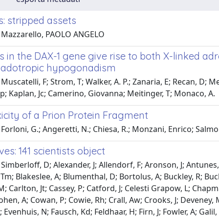
 stripped assets
1 Mazzarello, PAOLO ANGELO
s in the DAX-1 gene give rise to both X-linked a
adotropic hypogonadism
Muscatelli, F; Strom, T; Walker, A. P.; Zanaria, E; Recan, D; Me
; Kaplan, Jc; Camerino, Giovanna; Meitinger, T; Monaco, A.
icity of a Prion Protein Fragment
Forloni, G.; Angeretti, N.; Chiesa, R.; Monzani, Enrico; Salmona
es: 141 scientists object
Simberloff, D; Alexander, J; Allendorf, F; Aronson, J; Antunes,
Tm; Blakeslee, A; Blumenthal, D; Bortolus, A; Buckley, R; Buck
; Carlton, Jt; Cassey, P; Catford, J; Celesti Grapow, L; Chapman
ohen, A; Cowan, P; Cowie, Rh; Crall, Aw; Crooks, J; Deveney, M
 Evenhuis, N; Fausch, Kd; Feldhaar, H; Firn, J; Fowler, A; Galil,