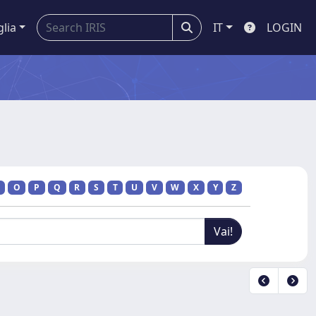
glia
IT
LOGIN
O
P
Q
R
S
T
U
V
W
X
Y
Z