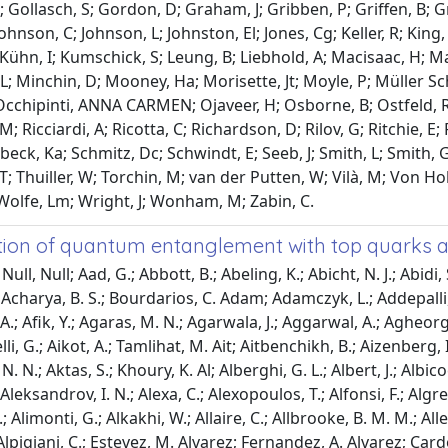
; Gollasch, S; Gordon, D; Graham, J; Gribben, P; Griffen, B; Gr
 Johnson, C; Johnson, L; Johnston, El; Jones, Cg; Keller, R; Ki
 Kühn, I; Kumschick, S; Leung, B; Liebhold, A; Macisaac, H; 
; Minchin, D; Mooney, Ha; Morisette, Jt; Moyle, P; Müller Sc
Occhipinti, ANNA CARMEN; Ojaveer, H; Osborne, B; Ostfeld, Rs; P
; Ricciardi, A; Ricotta, C; Richardson, D; Rilov, G; Ritchie, E
beck, Ka; Schmitz, Dc; Schwindt, E; Seeb, J; Smith, L; Smith, G
 T; Thuiller, W; Torchin, M; van der Putten, W; Vilà, M; Von Hol
Wolfe, Lm; Wright, J; Wonham, M; Zabin, C.
ion of quantum entanglement with top quarks a
 Allport, P. P.; Aloisio, A.; Alonso, F.; Alpigiani, C.; Estevez, M. Alvarez; Fernandez, A. Alvarez; Cardoso, M. Alves; Alviggi, M. G.; Aly, M.; Coutinho, Y. Amaral; Ambler, A.; Amelung, C.; Amerl, M.; Ames, C. G.; Amidei, D.; Dos Santos, S. P. Amor; Amos, K. R.; Ananiev, V.; Anastopoulos, C.; Andeen, T.; Anders, J. K.; Andrean, S. Y.; Andreazza, A.; Angelidakis, S.; Angerami, A.; Anisenkov, A. V.; Annovi, A.; Antel, C.; Anthony, M. T.; Antipov, E.; Antonelli, M.; Anulli, F.; Aoki, M.; Aoki, T.; Pozo, J. A. Aparisi; Aparo, M. A.; Bella, L. Aperio; Appelt, C.; Apyan, A.; Val, S. J. Arbiol; Arcangeletti, C.; Arce, A. T. H.; Arena, E.; Arguin, J-F.; Argyropoulos, S.; Arling, J. -H.; Arnaez, O.; Arnold, H.; Artoni, G.; Asada, H.; Asai, K.; Asai, S.; Asbah, N. A.; Assamagan, K.; Astalos, R.; Atashi, S.; Atkin, R. J.; Atkinson, M.; Atmani, H.; Atmasiddha, P. A.; Augsten, K.; Auricchio, S.; Auriol, A. D.; Austrup, V. A.; Avolio, G.; Axiotis, K.; Azuelos, G.; Babal, D.; Bachacou, H.; Bachas, K.; Bachiu, A.; Backman, F.; Badea, A.; Baer, T. M.; Bagnaia, P.; Bahmani, M.; Bahner, D.; Bailey, A. J.; Bailey, V. R.; Baines, J. T.; Baines, L.; Baker, O. K.; Bakos, E.; Gupta, D. Bakshi; Balakrishnan, V.; Balasubramanian, R.; Baldin, E. M.; Balek, P.; Ballabene, E.; Balli, F.; Baltes, L. M.; Balunas, W. K.; Balz, J.; Banas, E.; Bandieramonte, M.; Bandyopadhyay, A.; Bansal, S.; Barak, L.; Barakat, M.; Barberio, E. L.; Barberis, D.; Barbero, M.; Barel, M. Z.; Barends, K. N.; Barillari, T.; Barisits, M-S.; Barklow, T.; Baron, P.; Moreno, D. A. Baron; Baroncelli, A.; Barone, G.; Barr, A. J.; Barr, J. D.; Barreiro, F.; Da Costa, J. Barreiro Guimarães; Barron, U.; Teixeira, M. G. Barros; Barsov, S.; Bartels, F.; Bartoldus, R.; Barton, A. E.; Bartos, P.; Basan, A.; Baselga, M.; Bassalat, A.; Basso, M. J.; Basson, C. R.; Bates, R. L.; Batlamous, S.; Batley, J. R.; Batool, B.; Battaglia, M.; Battulga, D.; Bauce, M.; Bauer, M.; Bauer, P.; Hurrell, L. T. Bazzano; Beacham, J. B.; Beau, T.; Beaucamp, J. Y.; Beauchemin, P. H.; Bechtle, P.; Beck, H. P.; Becker, K.; Beddall, A. J.; Bednyakov, V. A.; Bee, C. P.; Beemster, L. J.; Beermann, T. A.; Begalli, M.; Begel, M.; Behera, A.; Behr, J. K.; Beirer, J. F.; Beisiegel, F.; Belfkir, M.; Bella, G.; Bellagamba, L.; Bellerive, A.; Bellos, P.; Beloborodov, K.; Benchekroun, D.; Bendebba, F.; Benhammou, Y.; Beresford, L.; Beretta, M.; Kuutmann, E. Bergeaas; Berger, N.; Bergmann, B.; Beringer, J.; Bernardi, G.; Bernius, C.; Bernlochner, F. U.; Bernon, F.; Guardia, A. Berrocal; Berry, T.; Berta, P.; Berthold, A.; Bertram, I. A.; Bethke, S.; Betti, A.; Bevan, A. J.; Bhalla, N. K.; Bhamjee, M.; Bhatta, S.; Bhattacharya, D. S.; Bhattarai, P.; Bhide, K. D.; Bhopatkar, V. S.; Bianchi, R. M.; Bianco, G.; Biebel, O.; Bielski, R.; Biglietti, M.; Billingsley, C. S.; Bindi, M.; Bingul, A.; Bini, C.; Biondini, A.; Birch-sykes, C. J.; Bird, G. A.; Birman, M.; Biros, M.; Biryukov, S.; Bisanz, T.; Bisceglie, E.; Biswal, J. P.; Biswas, D.; Bjørke, K.; Bloch, I.; Blue, A.; Blumenschein, U.; Blumenthal, J.; Bobbink, G. J.; Bobrovnikov, V. S.; Boehler, M.; Boehm, B.; Bogavac, D.; Bogdanchikov, A. G.; Bohm, C.; Boisvert, V.; Bokan, P.; Bold, T.; Bomben, M.; Bona, M.; Boonekamp, M.; Booth, C. D.; Borbély, A. G.; Bordulev, I. S.; Borecka-Bielska, H. M.; Borissov, G.; Bortoletto, D.; Boscherini, D.; Bosman, M.; Bossio Sola, J. D.; Bouaouda, K.; Bouchhar, N.; Boudreau, J.; Bouhova-Thacker, E. V.; Boumediene, D.; Bouquet, R.; Boveia, A.; Boyd, J.; Boye, D.; Boyko, I. R.; Bracinik, J.; Brahimi, N.; Brandt, G.; Brandt, O.; Braren, F.; Brau, B.; Brau, J. E.; Brener, R.; Brenner, L.; Brenner, R.; Bressler, S.; Britton, D.; Britzger, D.; Brock, I.; Brock, R.; Brooijmans, G.; Brooks, W. K.; Brost, E.; Brown, L. M.; Bruce, L. E.; Bruckler, T. L.; De Renstrom, P. A. Bruckman; Brüers, B.; Bruni, A.; Bruni, G.; Bruschi, M.; Bruscino, N.; Buanes, T.; Buat, Q.; Buchin, D.; Buckley, A. G.; Bulekov, O.; Bullard, B. A.; Burdin, S.; Burgard, C. D.; Burger, A. M.; Burghgrave, B.; Burlayenko, O.; Burr, J. T. P.; Burton, C. D.; Burzynski, J. C.; Busch, E. L.; Büscher, V.; Bussey, P. J.; Butler, J. M.; Buttar, C. M.; Butterworth, J. M.; Buttinger, W.; Vazquez, C. J. Buxo; Buzykaev, A. R.; Urbán, S. Cabrera; Cadamuro, L.; Caforio, D.; Cai, H.; Cai, Y.; Cai, Y.; Cairo, V. M. M.; Cakir, O.; Calace, N.; Calafiura, P.; Calderini, G.; Calfayan, P.; Callea, G.; Caloba, L. P.; Calvet, D.; Calvet, S.; Calvetti, M.; Toro, R. Camacho; Camarda, S.; Munoz, D. Camarero; Camarri, P.; Camerlingo, M. T.; Cameron, D.; Camincher, C.; Campanelli, M.; Camplani, A.; Canale, V.; Cantero, J.; Cao, Y.; Capocasa, F.; Capua, M.; Carbone, A.; Cardarelli, R.; Cardenas, J. C. J.; Cardillo, F.; Carducci, G.; Carli, T.; Carlino, G.; Carlotto, J. I.; Carlson, B. T.; Carlson, E. M.; Carminati, L.; Carnelli, A.; Carnesale, M.; Caron, S.; Carquin, E.; Carrá, S.; Carratta, G.; Carroll, A. M.; Carter, J. W. S.; Carter, T. M.; Casado, M. P.; Caspar, M.; Castillo, F. L.; Garcia, L.