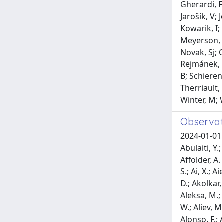
Gherardi, F
Jarošík, V;
Kowarik, I;
Meyerson, L
Novak, Sj; 
Rejmánek, M
B; Schieren
Therriault,
Winter, M; 
Observat
2024-01-01 Null, Null; Aad, G.; Abbott, B.; Abeling, K.; Abicht, N. J.; Abidi, S. H.; Aboulhorma, A.; Abramowicz, H.; Abreu, H.; Abulaiti, Y.; Acharya, B. S.; Bourdarios, C. Adam; Adamczyk, L.; Addepalli, S. V.; Addison, M. J.; Adelman, J.; Adiguzel, A.; Adye, T.; Affolder, A. A.; Afik, Y.; Agaras, M. N.; Agarwala, J.; Aggarwal, A.; Agheorghiesei, C.; Ahmad, A.; Ahmadov, F.; Ahmed, W. S.; Ahuja, S.; Ai, X.; Aielli, G.; Aikot, A.; Tamlihat, M. Ait; Aitbenchikh, B.; Aizenberg, I.; Akbiyik, M.; Åkesson, T. P. A.; Akimov, A. V.; Akiyama, D.; Akolkar, N. N.; Aktas, S.; Khoury, K. Al; Alberghi, G. L.; Albert, J.; Albicocco, P.; Albouy, G. L.; Alderweireldt, S.; Alegria, Z. L.; Aleksa, M.; Aleksandrov, I. N.; Alexa, C.; Alexopoulos, T.; Alfonsi, F.; Algren, M.; Alhroob, M.; Ali, B.; Ali, H. M. J.; Ali, S.; Alibocus, S. W.; Aliev, M.; Alimonti, G.; Alkakhi, W.; Allaire, C.; Allbrooke, B. M. M.; Allen, J. F.; Flores, C. A. Allendes;