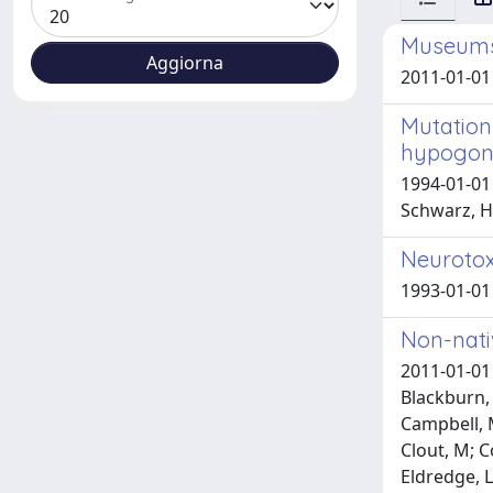
Museums:
2011-01-0
Mutation
hypogon
1994-01-01 
Schwarz, Hp
Neurotox
1993-01-01 
Non-nativ
2011-01-01 
Blackburn, 
Campbell, M
Clout, M; C
Eldredge, L;