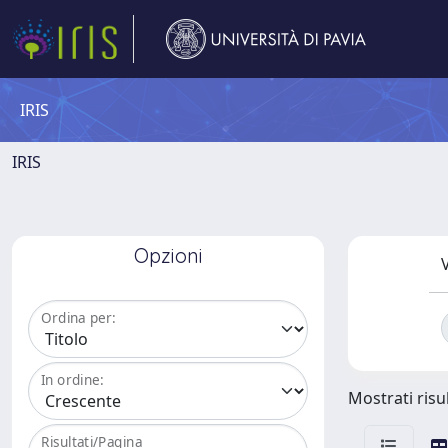
IRIS
IRIS
Opzioni
V
Ordina per:
In ordine:
Mostrati risul
Risultati/Pagina