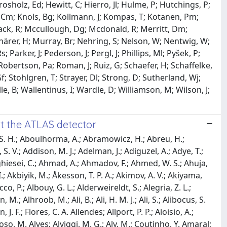
osholz, Ed; Hewitt, C; Hierro, Jl; Hulme, P; Hutchings, P;
ng, Cm; Knols, Bg; Kollmann, J; Kompas, T; Kotanen, Pm;
Mack, R; Mccullough, Dg; Mcdonald, R; Merritt, Dm;
härer, H; Murray, Br; Nehring, S; Nelson, W; Nentwig, W;
arker, J; Pederson, J; Pergl, J; Phillips, Ml; Pyšek, P;
; Robertson, Pa; Roman, J; Ruiz, G; Schaefer, H; Schaffelke,
f; Stohlgren, T; Strayer, Dl; Strong, D; Sutherland, Wj;
le, B; Wallentinus, I; Wardle, D; Williamson, M; Wilson, J;
t the ATLAS detector
 Castillo; Gimenez, V. Castillo; Castro, N. F.; Catinaccio, A.; Catmore, J. R.; Cavaliere, T.; Cavaliere, V.; Cavalli, N.; Cavasinni, V.; Cekmecelioglu, Y. C.; Celebi, E.; Celli, F.; Centonze, M. S.; Cepaitis, V.; Cerny, K.; Cerqueira, A. S.; Cerri, A.; Cerrito, L.; Cerutti, F.; Cervato, B.; Cervelli, A.; Cesarini, G.; Cetin, S. A.; Chakraborty, D.; Chan, J.; Chan, W. Y.; Chapman, J. D.; Chapon, E.; Chargeishvili, B.; Charlton, D. G.; Chatterjee, M.; Chauhan, C.; Che, Y.; Chekanov, S.; Chekulaev, S. V.; Chelkov, G. A.; Chen, A.; Chen, B.; Chen, B.; Chen, H.; Chen, H.; Chen, J.; Chen, J.; Chen, M.; Chen, S.; Chen, S. J.; Chen, X.; Chen, X.; Chen, Y.; Cheng, C. L.; Cheng, H. C.; Cheong, S.; Cheplakov, A.; Cheremushkina, E.; Cherepanova, E.; El Moursli, R. Cherkaoui; Cheu, E.; Cheung, K.; Chevalier, L.; Chiarella, V.; Chiarelli, G.; Chiedde, N.; Chiodini, G.; Chisholm, A. S.; Chitan, A.; Chitishvili, M.; Chizhov, M. V.; Choi, K.; Chou, Y.; Chow, E. Y. S.; Chu, K. L.; Chu, M. C.; Chu, X.; Chudoba, J.; Chwastowski, J. J.; Cieri, D.; Ciesla, K. M.; Cindro, V.; Ciocio, A.; Cirotto, F.; Citron, Z. H.; Citterio, M.; Ciubotaru, D. A.; Clark, A.; Clark, P. J.; Clarry, C.; Columbie, J. M. Clavijo; Clawson, S. E.; Clement, C.; Clercx, J.; Coadou, Y.; Cobal, M.; Coccaro, A.; Barrue, R. F. Coelho; De Sa, R. Coelho Lopes; Coelli, S.; Cole, B.; Collot, J.; Muiño, P. Conde; Connell, M. P.; Connell, S. H.; Connelly, I. A.; Conroy, E. I.; Conventi, F.; Cooke, H. G.; Cooper-Sarkar, A. M.; Choi, A. Cordeiro Oudot; Corpe, L. D.; Corradi, M.; Corriveau, F.; Cortes-Gonzalez, A.; Costa, M. J.; Costanza, F.; Costanzo, D.; Cote, B. M.; Cowan, G.; Cranmer, K.; Cremonini, D.; Crépé-Renaudin, S.; Crescioli, F.; Cristinziani, M.; Cristoforetti, M.; Croft, V.; Crosby, J. E.; Crosetti, G.; Cueto, A.; Donszelmann, T. Cuhadar; Cui, H.; Cui, Z.; Cunningham, W. R.; Curcio, F.; Czodrowski, P.; Czurylo, M. M.; Da Cunha Sargedas De Sousa, M. J.; Pinto, J. V. Da Fonseca; Da Via, C.; Dabrowski, W.; Dado, T.; Dahbi, S.; Dai, T.; Dal Santo, D.; Dallapiccola, C.; Dam, M.; D'Amen, G.; D'Amico, V.; Damp, J.; Dandoy, J. R.; Danninger, M.; Dao, V.; Darbo, G.; Darmora, S.; Das, S. J.; D'Auria, S.; David, C.; Davidek, T.; Davis-Purcell, B.; Dawson, I.; Day-hall, H. A.; De, K.; De Asmundis, R.; De Biase, N.; De Castro, S.; De Groot, N.; De Jong, P.; De La Torre, H.; De Maria, A.; De Salvo, A.; De Sanctis, U.; De Santis, F.; De Santo, A.; De Regie, J. B. De Vivie; Dedovich, D. V.; Degens, J.; Deiana, A. M.; Del Corso, F.; Del Peso, J.; Del Rio, F.; Delagrange, L.; Deliot, F.; Delitzsch, C. M.; Della Pietra, M.; Della Volpe, D.; Dell'Acqua, A.; Dell'Asta, L.; Delmastro, M.; Delsart, P. A.; Demers, S.; Demichev, M.; Denisov, S. P.; D'Eramo, L.; Derendarz, D.; Derue, F.; Dervan, P.; Desch, K.; Deutsch, C.; Di Bello, F. A.; Di Ciaccio, A.; Di Ciaccio, L.; Di Domenico, A.; Di Donato, C.; Di Girolamo, A.; Di Gregorio, G.; Di Luca, A.; Di Micco, B.; Di Nardo, R.; Diamantopoulou, M.; Dias, F. A.; Do Vale, T. Dias; Diaz, M. A.; Capriles, F. G. Diaz; Didenko, M.; Diehl, E. B.; Diehl, L.; Cornell, S. Díez; Pardos, C. Diez; Dimitriadi, C.; Dimitrievska, A.; Dingfelder, J.; Dinu, I-M.; Dittmeier, S. J.; Dittus, F.; Djama, F.; Djobava, T.; Doglioni, C.; Dohnalova, A.; Dolejsi, J.; Dolezal, Z.; Dona, K. M.; Donadelli, M.; Dong, B.; Donini, J.; D'Onofrio, A.; D'Onofrio, M.; Dopke, J.; Doria, A.; Fernandes, N. Dos Santos; Dougan, P.; Dova, M. T.; Doyle, A. T.; Draguet, M. A.; Dreyer, E.; Drivas-koulouris, I.; Drnevich, M.; Drozdova, M.; Du, D.; Du Pree, T. A.; Dubinin, F.; Dubovsky, M.; Duchovni, E.; Duckeck, G.; Ducu, O. A.; Duda, D.; Dudarev, A.; Duden, E. R.; D'Uffizi, M.; Duflot, L.; Dührssen, M.; Dumitriu, A. E.; Dunford, M.; Dungs, S.; Dunne, K.; Duperrin, A.; Yildiz, H. Duran; Düren, M.; Durglishvili, A.; Dwyer, B. L.; Dyckes, G. I.; Dyndal, M.; Dziedzic, B. S.; Earnshaw, Z. O.; Eberwein, G. H.; Eckerova, B.; Eggebrecht, S.; De Souza, E. Egidio Purcino; Ehrke, L. F.; Eigen, G.; Einsweiler, K.; Ekelof, T.; Ekman, P. A.; El Farkh, S.; El Ghazali, Y.; El