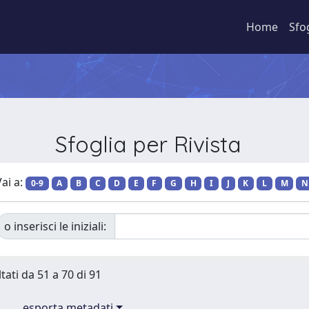
Home
Sfo
Sfoglia per Rivista
ai a:
0-9
A
B
C
D
E
F
G
H
I
J
K
L
M
N
o inserisci le iniziali:
tati da 51 a 70 di 91
esporta metadati