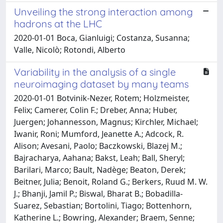
Unveiling the strong interaction among
hadrons at the LHC
2020-01-01 Boca, Gianluigi; Costanza, Susanna;
Valle, Nicolò; Rotondi, Alberto
Variability in the analysis of a single
neuroimaging dataset by many teams
2020-01-01 Botvinik-Nezer, Rotem; Holzmeister,
Felix; Camerer, Colin F.; Dreber, Anna; Huber,
Juergen; Johannesson, Magnus; Kirchler, Michael;
Iwanir, Roni; Mumford, Jeanette A.; Adcock, R.
Alison; Avesani, Paolo; Baczkowski, Blazej M.;
Bajracharya, Aahana; Bakst, Leah; Ball, Sheryl;
Barilari, Marco; Bault, Nadège; Beaton, Derek;
Beitner, Julia; Benoit, Roland G.; Berkers, Ruud M. W.
J.; Bhanji, Jamil P.; Biswal, Bharat B.; Bobadilla-
Suarez, Sebastian; Bortolini, Tiago; Bottenhorn,
Katherine L.; Bowring, Alexander; Braem, Senne;