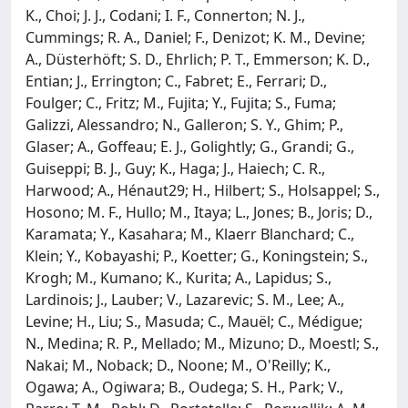
K., Choi; J. J., Codani; I. F., Connerton; N. J.,
Cummings; R. A., Daniel; F., Denizot; K. M., Devine;
A., Düsterhöft; S. D., Ehrlich; P. T., Emmerson; K. D.,
Entian; J., Errington; C., Fabret; E., Ferrari; D.,
Foulger; C., Fritz; M., Fujita; Y., Fujita; S., Fuma;
Galizzi, Alessandro; N., Galleron; S. Y., Ghim; P.,
Glaser; A., Goffeau; E. J., Golightly; G., Grandi; G.,
Guiseppi; B. J., Guy; K., Haga; J., Haiech; C. R.,
Harwood; A., Hénaut29; H., Hilbert; S., Holsappel; S.,
Hosono; M. F., Hullo; M., Itaya; L., Jones; B., Joris; D.,
Karamata; Y., Kasahara; M., Klaerr Blanchard; C.,
Klein; Y., Kobayashi; P., Koetter; G., Koningstein; S.,
Krogh; M., Kumano; K., Kurita; A., Lapidus; S.,
Lardinois; J., Lauber; V., Lazarevic; S. M., Lee; A.,
Levine; H., Liu; S., Masuda; C., Mauël; C., Médigue;
N., Medina; R. P., Mellado; M., Mizuno; D., Moestl; S.,
Nakai; M., Noback; D., Noone; M., O'Reilly; K.,
Ogawa; A., Ogiwara; B., Oudega; S. H., Park; V.,