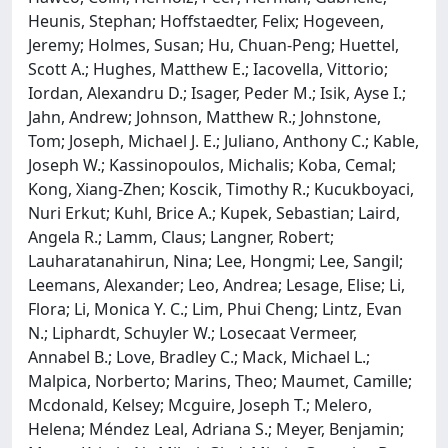
Heunis, Stephan; Hoffstaedter, Felix; Hogeveen,
Jeremy; Holmes, Susan; Hu, Chuan-Peng; Huettel,
Scott A.; Hughes, Matthew E.; Iacovella, Vittorio;
Iordan, Alexandru D.; Isager, Peder M.; Isik, Ayse I.;
Jahn, Andrew; Johnson, Matthew R.; Johnstone,
Tom; Joseph, Michael J. E.; Juliano, Anthony C.; Kable,
Joseph W.; Kassinopoulos, Michalis; Koba, Cemal;
Kong, Xiang-Zhen; Koscik, Timothy R.; Kucukboyaci,
Nuri Erkut; Kuhl, Brice A.; Kupek, Sebastian; Laird,
Angela R.; Lamm, Claus; Langner, Robert;
Lauharatanahirun, Nina; Lee, Hongmi; Lee, Sangil;
Leemans, Alexander; Leo, Andrea; Lesage, Elise; Li,
Flora; Li, Monica Y. C.; Lim, Phui Cheng; Lintz, Evan
N.; Liphardt, Schuyler W.; Losecaat Vermeer,
Annabel B.; Love, Bradley C.; Mack, Michael L.;
Malpica, Norberto; Marins, Theo; Maumet, Camille;
Mcdonald, Kelsey; Mcguire, Joseph T.; Melero,
Helena; Méndez Leal, Adriana S.; Meyer, Benjamin;