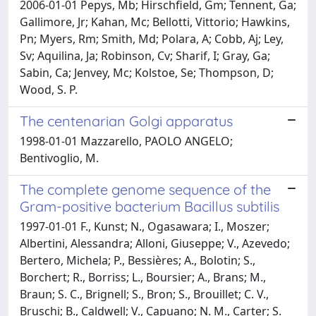
2006-01-01 Pepys, Mb; Hirschfield, Gm; Tennent, Ga;
Gallimore, Jr; Kahan, Mc; Bellotti, Vittorio; Hawkins,
Pn; Myers, Rm; Smith, Md; Polara, A; Cobb, Aj; Ley,
Sv; Aquilina, Ja; Robinson, Cv; Sharif, I; Gray, Ga;
Sabin, Ca; Jenvey, Mc; Kolstoe, Se; Thompson, D;
Wood, S. P.
The centenarian Golgi apparatus
1998-01-01 Mazzarello, PAOLO ANGELO;
Bentivoglio, M.
The complete genome sequence of the
Gram-positive bacterium Bacillus subtilis
1997-01-01 F., Kunst; N., Ogasawara; I., Moszer;
Albertini, Alessandra; Alloni, Giuseppe; V., Azevedo;
Bertero, Michela; P., Bessières; A., Bolotin; S.,
Borchert; R., Borriss; L., Boursier; A., Brans; M.,
Braun; S. C., Brignell; S., Bron; S., Brouillet; C. V.,
Bruschi; B., Caldwell; V., Capuano; N. M., Carter; S.