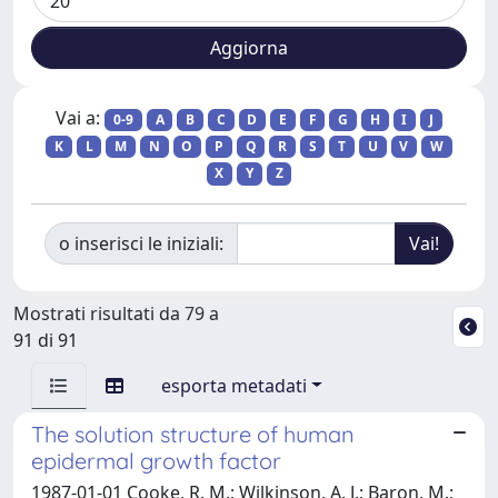
Vai a:
0-9
A
B
C
D
E
F
G
H
I
J
K
L
M
N
O
P
Q
R
S
T
U
V
W
X
Y
Z
o inserisci le iniziali:
Mostrati risultati da 79 a
91 di 91
esporta metadati
The solution structure of human
epidermal growth factor
1987-01-01 Cooke, R. M.; Wilkinson, A. J.; Baron, M.;