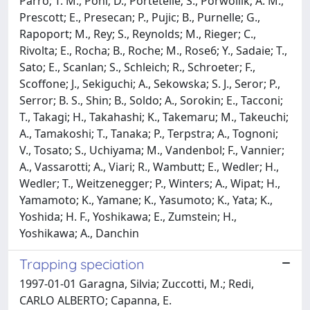
Parro; T. M., Pohl; D., Portetelle; S., Porwollik; A. M.,
Prescott; E., Presecan; P., Pujic; B., Purnelle; G.,
Rapoport; M., Rey; S., Reynolds; M., Rieger; C.,
Rivolta; E., Rocha; B., Roche; M., Rose6; Y., Sadaie; T.,
Sato; E., Scanlan; S., Schleich; R., Schroeter; F.,
Scoffone; J., Sekiguchi; A., Sekowska; S. J., Seror; P.,
Serror; B. S., Shin; B., Soldo; A., Sorokin; E., Tacconi;
T., Takagi; H., Takahashi; K., Takemaru; M., Takeuchi;
A., Tamakoshi; T., Tanaka; P., Terpstra; A., Tognoni;
V., Tosato; S., Uchiyama; M., Vandenbol; F., Vannier;
A., Vassarotti; A., Viari; R., Wambutt; E., Wedler; H.,
Wedler; T., Weitzenegger; P., Winters; A., Wipat; H.,
Yamamoto; K., Yamane; K., Yasumoto; K., Yata; K.,
Yoshida; H. F., Yoshikawa; E., Zumstein; H.,
Yoshikawa; A., Danchin
Trapping speciation
1997-01-01 Garagna, Silvia; Zuccotti, M.; Redi,
CARLO ALBERTO; Capanna, E.