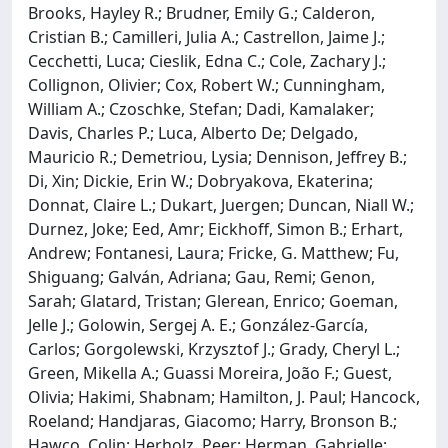
Brooks, Hayley R.; Brudner, Emily G.; Calderon,
Cristian B.; Camilleri, Julia A.; Castrellon, Jaime J.;
Cecchetti, Luca; Cieslik, Edna C.; Cole, Zachary J.;
Collignon, Olivier; Cox, Robert W.; Cunningham,
William A.; Czoschke, Stefan; Dadi, Kamalaker;
Davis, Charles P.; Luca, Alberto De; Delgado,
Mauricio R.; Demetriou, Lysia; Dennison, Jeffrey B.;
Di, Xin; Dickie, Erin W.; Dobryakova, Ekaterina;
Donnat, Claire L.; Dukart, Juergen; Duncan, Niall W.;
Durnez, Joke; Eed, Amr; Eickhoff, Simon B.; Erhart,
Andrew; Fontanesi, Laura; Fricke, G. Matthew; Fu,
Shiguang; Galván, Adriana; Gau, Remi; Genon,
Sarah; Glatard, Tristan; Glerean, Enrico; Goeman,
Jelle J.; Golowin, Sergej A. E.; González-García,
Carlos; Gorgolewski, Krzysztof J.; Grady, Cheryl L.;
Green, Mikella A.; Guassi Moreira, João F.; Guest,
Olivia; Hakimi, Shabnam; Hamilton, J. Paul; Hancock,
Roeland; Handjaras, Giacomo; Harry, Bronson B.;
Hawco, Colin; Herholz, Peer; Herman, Gabrielle;