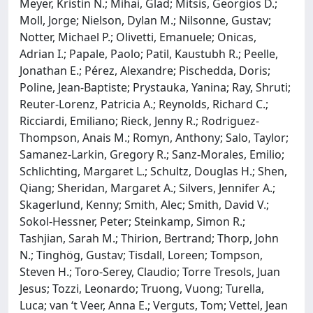
Meyer, Kristin N.; Mihai, Glad; Mitsis, Georgios D.;
Moll, Jorge; Nielson, Dylan M.; Nilsonne, Gustav;
Notter, Michael P.; Olivetti, Emanuele; Onicas,
Adrian I.; Papale, Paolo; Patil, Kaustubh R.; Peelle,
Jonathan E.; Pérez, Alexandre; Pischedda, Doris;
Poline, Jean-Baptiste; Prystauka, Yanina; Ray, Shruti;
Reuter-Lorenz, Patricia A.; Reynolds, Richard C.;
Ricciardi, Emiliano; Rieck, Jenny R.; Rodriguez-
Thompson, Anais M.; Romyn, Anthony; Salo, Taylor;
Samanez-Larkin, Gregory R.; Sanz-Morales, Emilio;
Schlichting, Margaret L.; Schultz, Douglas H.; Shen,
Qiang; Sheridan, Margaret A.; Silvers, Jennifer A.;
Skagerlund, Kenny; Smith, Alec; Smith, David V.;
Sokol-Hessner, Peter; Steinkamp, Simon R.;
Tashjian, Sarah M.; Thirion, Bertrand; Thorp, John
N.; Tinghög, Gustav; Tisdall, Loreen; Tompson,
Steven H.; Toro-Serey, Claudio; Torre Tresols, Juan
Jesus; Tozzi, Leonardo; Truong, Vuong; Turella,
Luca; van ‘t Veer, Anna E.; Verguts, Tom; Vettel, Jean