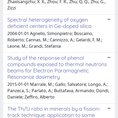
Zhaxisangzhu; X. X., Zhou; F. R., Zhu; Q. Q., Zhu; G.,
Zizzi
Spectral heterogeneity of oxygen
deficient centers in Ge-doped silica
2004-01-01 Agnello, Simonpietro; Boscaino,
Roberto; Cannas, M.; Cannizzo, A.; Gelardi, F. M.;
Leone, M.; Grandi, Stefania
Study of the response of phenol
compounds exposed to thermal neutrons
beams for Electron Paramagnetic
Resonance dosimetry
2015-01-01 Marrale, M.; Gallo, Salvatore; Longo, A.;
Panzeca, S.; Parlato, A.; Buttafava, Armando; Dondi,
Daniele; Zeffiro, Alberto
The Th/U ratio in minerals by a fission-
track technique: application to some