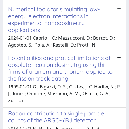
Numerical tools for simulating low-
energy electron interactions in
experimental nanodosimetry
applications
2024-01-01 Caprioli, C.; Mazzucconi, D.; Bortot, D.;
Agosteo, S.; Pola, A.; Rastelli, D.; Protti, N.
Potentialities and pratical limitations of
absolute neutron dosimetry using thin
films of uranium and thorium applied to
the fission track dating
1999-01-01 G., Bigazzi; O. S., Gudes; J. C. Hadler, N.; P.
J., Iunes; Oddone, Massimo; A. M., Osorio; G. A.,
Zuniga
Radon contribution to single particle
counts of the ARGO-YBJ detector
2014-01-01 B., Bartoli; P., Bernardini; X. J., Bi;