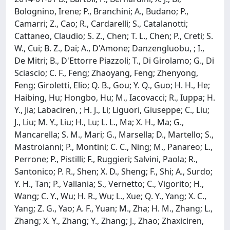
Bolognino, Irene; P., Branchini; A., Budano; P.,
Camarri; Z., Cao; R., Cardarelli; S., Catalanotti;
Cattaneo, Claudio; S. Z., Chen; T. L., Chen; P., Creti; S.
W., Cui; B. Z., Dai; A., D'Amone; Danzengluobu, ; I.,
De Mitri; B., D'Ettorre Piazzoli; T., Di Girolamo; G., Di
Sciascio; C. F., Feng; Zhaoyang, Feng; Zhenyong,
Feng; Giroletti, Elio; Q. B., Gou; Y. Q., Guo; H. H., He;
Haibing, Hu; Hongbo, Hu; M., Iacovacci; R., Iuppa; H.
Y., Jia; Labaciren, ; H. J., Li; Liguori, Giuseppe; C., Liu;
J., Liu; M. Y., Liu; H., Lu; L. L., Ma; X. H., Ma; G.,
Mancarella; S. M., Mari; G., Marsella; D., Martello; S.,
Mastroianni; P., Montini; C. C., Ning; M., Panareo; L.,
Perrone; P., Pistilli; F., Ruggieri; Salvini, Paola; R.,
Santonico; P. R., Shen; X. D., Sheng; F., Shi; A., Surdo;
Y. H., Tan; P., Vallania; S., Vernetto; C., Vigorito; H.,
Wang; C. Y., Wu; H. R., Wu; L., Xue; Q. Y., Yang; X. C.,
Yang; Z. G., Yao; A. F., Yuan; M., Zha; H. M., Zhang; L.,
Zhang; X. Y., Zhang; Y., Zhang; J., Zhao; Zhaxiciren,