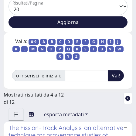
Risultati/Pagina
Vai a:
0-9
A
B
C
D
E
F
G
H
I
J
K
L
M
N
O
P
Q
R
S
T
U
V
W
X
Y
Z
o inserisci le iniziali:
Mostrati risultati da 4 a 12
di 12
esporta metadati
The Fission-Track Analysis: an alternative
technique for provenance studies of