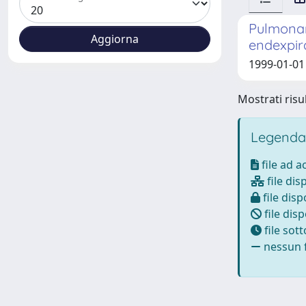
Pulmonary
endexpir
1999-01-01 
Mostrati risul
Legenda
file ad 
file dis
file disp
file disp
file sot
nessun f