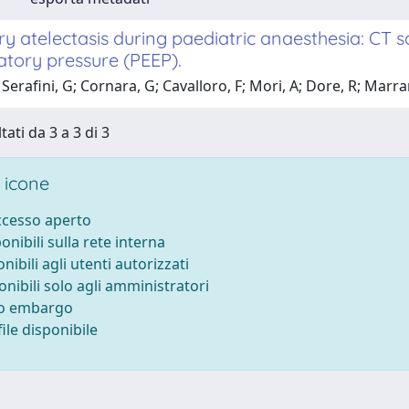
 atelectasis during paediatric anaesthesia: CT sc
atory pressure (PEEP).
Serafini, G; Cornara, G; Cavalloro, F; Mori, A; Dore, R; Marra
tati da 3 a 3 di 3
 icone
accesso aperto
ponibili sulla rete interna
onibili agli utenti autorizzati
onibili solo agli amministratori
to embargo
ile disponibile