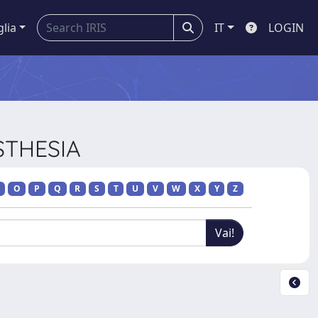
glia
IT
LOGIN
ESTHESIA
O
P
Q
R
S
T
U
V
W
X
Y
Z