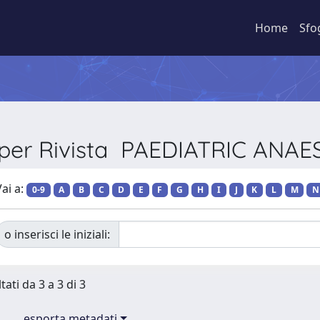
Home
Sfo
 per Rivista PAEDIATRIC ANA
ai a:
0-9
A
B
C
D
E
F
G
H
I
J
K
L
M
N
o inserisci le iniziali:
tati da 3 a 3 di 3
esporta metadati