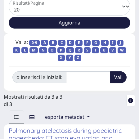
Risultati/Pagina
Vai a:
0-9
A
B
C
D
E
F
G
H
I
J
K
L
M
N
O
P
Q
R
S
T
U
V
W
X
Y
Z
o inserisci le iniziali:
Mostrati risultati da 3 a 3
di 3
esporta metadati
Pulmonary atelectasis during paediatric
anaesthesia: CT scan evaluation and