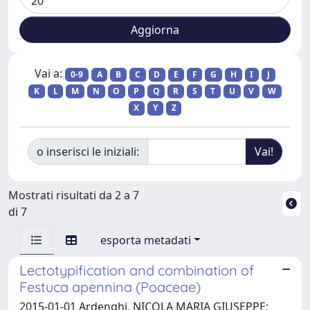
Vai a:
0-9
A
B
C
D
E
F
G
H
I
J
K
L
M
N
O
P
Q
R
S
T
U
V
W
X
Y
Z
o inserisci le iniziali:
Mostrati risultati da 2 a 7
di 7
esporta metadati
Lectotypification and combination of
Festuca apennina (Poaceae)
2015-01-01 Ardenghi, NICOLA MARIA GIUSEPPE;