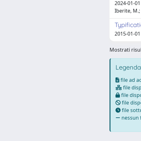
2024-01-01 
Iberite, M.;
Typificat
2015-01-01
Mostrati risul
Legenda
file ad 
file dis
file disp
file disp
file sot
nessun f