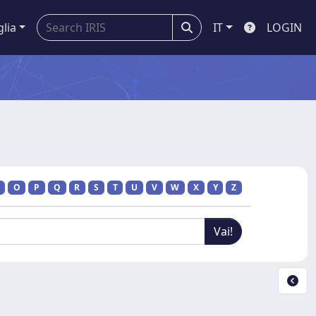
glia
IT
LOGIN
O
P
Q
R
S
T
U
V
W
X
Y
Z