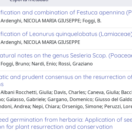
ification and combination of Festuca apennina (
 Ardenghi, NICOLA MARIA GIUSEPPE; Foggi, B.
ification of Leonurus quinquelobatus (Lamiaceae
1 Ardenghi, NICOLA MARIA GIUSEPPE
tural notes on the genus Sesleria Scop. (Poacea
Foggi, Bruno; Nardi, Enio; Rossi, Graziano
tic and prudent consensus on the resurrection of
ns
Albani Rocchetti, Giulia; Davis, Charles; Caneva, Giulia; Bac
o; Galasso, Gabriele; Gargano, Domenico; Giusso del Galdo,
ndoni, Andrea; Nepi, Chiara; Orsenigo, Simone; Peruzzi, Lor
seed germination from herbaria: Application of s
on for plant resurrection and conservation