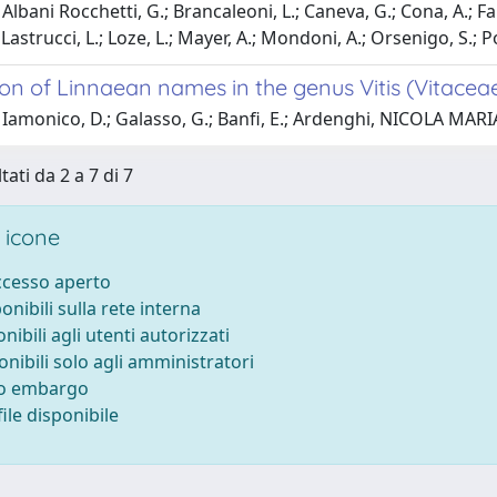
Albani Rocchetti, G.; Brancaleoni, L.; Caneva, G.; Cona, A.; Fab
 Lastrucci, L.; Loze, L.; Mayer, A.; Mondoni, A.; Orsenigo, S.; Porro
ion of Linnaean names in the genus Vitis (Vitacea
 Iamonico, D.; Galasso, G.; Banfi, E.; Ardenghi, NICOLA MA
tati da 2 a 7 di 7
 icone
accesso aperto
ponibili sulla rete interna
onibili agli utenti autorizzati
onibili solo agli amministratori
to embargo
ile disponibile