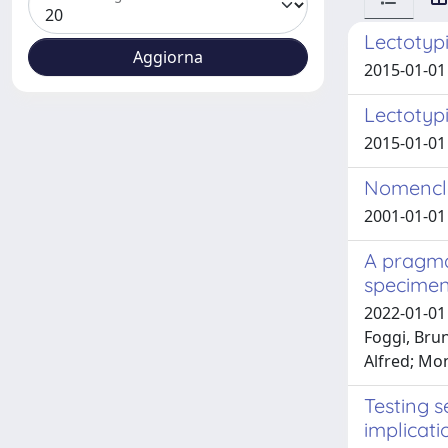
Lectotyp
2015-01-01
Lectotyp
2015-01-0
Nomencla
2001-01-01 
A pragma
specime
2022-01-01 
Foggi, Brun
Alfred; Mo
Testing 
implicati