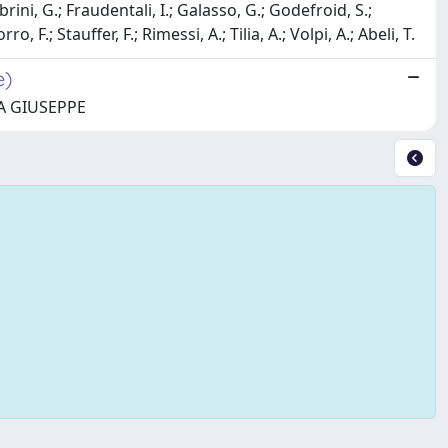
rini, G.; Fraudentali, I.; Galasso, G.; Godefroid, S.;
, F.; Stauffer, F.; Rimessi, A.; Tilia, A.; Volpi, A.; Abeli, T.
e)
RIA GIUSEPPE