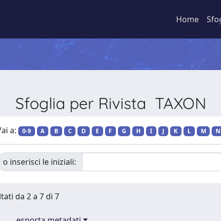
Home
Sfo
Sfoglia per Rivista TAXON
ai a:
0-9
A
B
C
D
E
F
G
H
I
J
K
L
M
N
o inserisci le iniziali:
tati da 2 a 7 di 7
esporta metadati