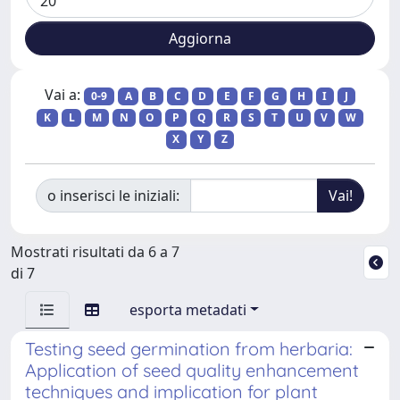
Vai a:
0-9
A
B
C
D
E
F
G
H
I
J
K
L
M
N
O
P
Q
R
S
T
U
V
W
X
Y
Z
o inserisci le iniziali:
Mostrati risultati da 6 a 7
di 7
esporta metadati
Testing seed germination from herbaria:
Application of seed quality enhancement
techniques and implication for plant