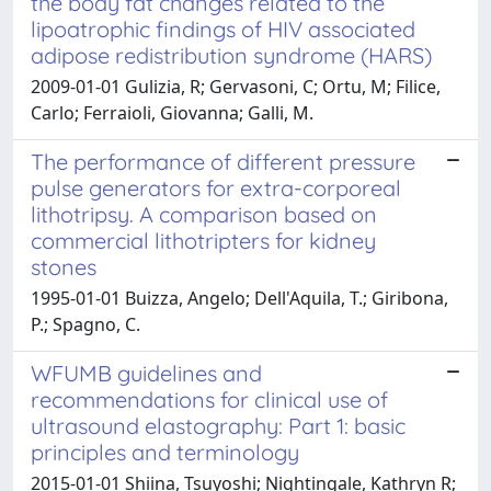
the body fat changes related to the
lipoatrophic findings of HIV associated
adipose redistribution syndrome (HARS)
2009-01-01 Gulizia, R; Gervasoni, C; Ortu, M; Filice,
Carlo; Ferraioli, Giovanna; Galli, M.
The performance of different pressure
pulse generators for extra-corporeal
lithotripsy. A comparison based on
commercial lithotripters for kidney
stones
1995-01-01 Buizza, Angelo; Dell'Aquila, T.; Giribona,
P.; Spagno, C.
WFUMB guidelines and
recommendations for clinical use of
ultrasound elastography: Part 1: basic
principles and terminology
2015-01-01 Shiina, Tsuyoshi; Nightingale, Kathryn R;