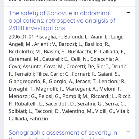
The safety of Sonovue in abdominal
applications: retrospective analysis of
23188 investigations
2006-01-01 Piscaglia, F.; Bolondi, L.; Aiani, L.; Luigi,
Angeli; M., Arienti; V., Barozzi; L., Basilico; R.,
Bertolotto; M., Biasini; E., Busilacchi; P., Calliada; F.,
Caremani; M., Caturelli; E., Celli; N., Colecchia; A.,
Cova; Assunta, Cova; M., Crocetti; De, Sio; I., Drudi;
F., Ferraioli; Filice, Carlo; C., Fornari; F., Gaiani; S.,
Giangregorio; F., Giorgio; A., Ierace; T., Lencioni; R.,
Livraghi; T., Magnolfi; F., Martegani; A., Meloni; F.,
Menozzi; G., Pelosi; G., Pompili; M., Riccardi; L., Ricci;
P., Rubaltelli; L., Sacerdoti; D., Serafini; G., Serra; C.,
Solbiati; L., Tacconi; D., Valentino; M., Vidili; G., Vitali;
Calliada, Fabrizio
Sonographic assessment of severity in