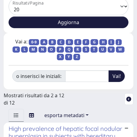
Risultati/Pagina
Vai a:
0-9
A
B
C
D
E
F
G
H
I
J
K
L
M
N
O
P
Q
R
S
T
U
V
W
X
Y
Z
o inserisci le iniziali:
Mostrati risultati da 2 a 12
di 12
esporta metadati
High prevalence of hepatic focal nodular
hyperplasia in subjects with hereditary