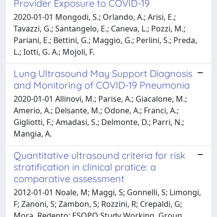
Provider Exposure to COVID-19
2020-01-01 Mongodi, S.; Orlando, A.; Arisi, E.;
Tavazzi, G.; Santangelo, E.; Caneva, L.; Pozzi, M.;
Pariani, E.; Bettini, G.; Maggio, G.; Perlini, S.; Preda,
L.; Iotti, G. A.; Mojoli, F.
Lung Ultrasound May Support Diagnosis
and Monitoring of COVID-19 Pneumonia
2020-01-01 Allinovi, M.; Parise, A.; Giacalone, M.;
Amerio, A.; Delsante, M.; Odone, A.; Franci, A.;
Gigliotti, F.; Amadasi, S.; Delmonte, D.; Parri, N.;
Mangia, A.
Quantitative ultrasound criteria for risk
stratification in clinical pratice: a
comparative assessment
2012-01-01 Noale, M; Maggi, S; Gonnelli, S; Limongi,
F; Zanoni, S; Zambon, S; Rozzini, R; Crepaldi, G;
Mora, Redento; ESOPO Study Working, Group