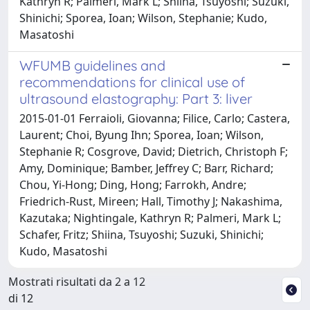
Kathryn R; Palmeri, Mark L; Shiina, Tsuyoshi; Suzuki,
Shinichi; Sporea, Ioan; Wilson, Stephanie; Kudo,
Masatoshi
WFUMB guidelines and
recommendations for clinical use of
ultrasound elastography: Part 3: liver
2015-01-01 Ferraioli, Giovanna; Filice, Carlo; Castera,
Laurent; Choi, Byung Ihn; Sporea, Ioan; Wilson,
Stephanie R; Cosgrove, David; Dietrich, Christoph F;
Amy, Dominique; Bamber, Jeffrey C; Barr, Richard;
Chou, Yi-Hong; Ding, Hong; Farrokh, Andre;
Friedrich-Rust, Mireen; Hall, Timothy J; Nakashima,
Kazutaka; Nightingale, Kathryn R; Palmeri, Mark L;
Schafer, Fritz; Shiina, Tsuyoshi; Suzuki, Shinichi;
Kudo, Masatoshi
Mostrati risultati da 2 a 12
di 12