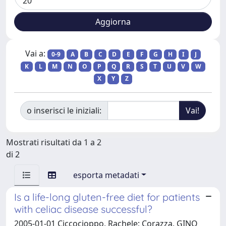
Vai a:
0-9
A
B
C
D
E
F
G
H
I
J
K
L
M
N
O
P
Q
R
S
T
U
V
W
X
Y
Z
o inserisci le iniziali:
Mostrati risultati da 1 a 2
di 2
esporta metadati
Is a life-long gluten-free diet for patients
with celiac disease successful?
2005-01-01 Ciccocioppo, Rachele; Corazza, GINO