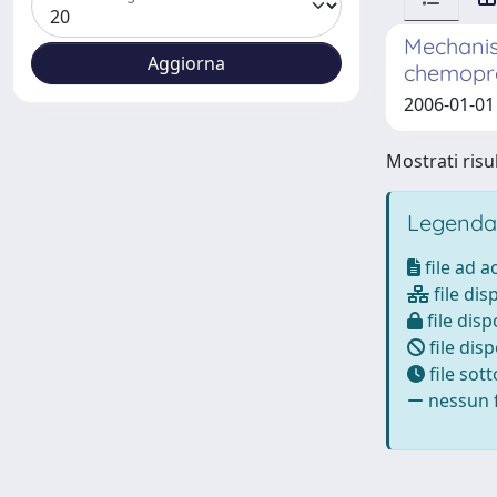
Mechanism
chemopr
2006-01-01 R
Mostrati risul
Legenda
file ad 
file dis
file disp
file disp
file sot
nessun f