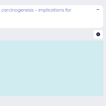
 carcinogenesis – implications for