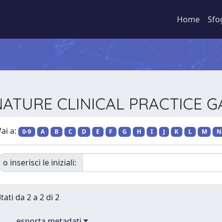
Home
Sfo
ta NATURE CLINICAL PRACTIC
ai a:
0-9
A
B
C
D
E
F
G
H
I
J
K
L
M
N
o inserisci le iniziali:
tati da 2 a 2 di 2
esporta metadati