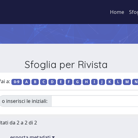
Home
Sfo
Sfoglia per Rivista
ai a:
0-9
A
B
C
D
E
F
G
H
I
J
K
L
M
N
o inserisci le iniziali:
tati da 2 a 2 di 2
esporta metadati