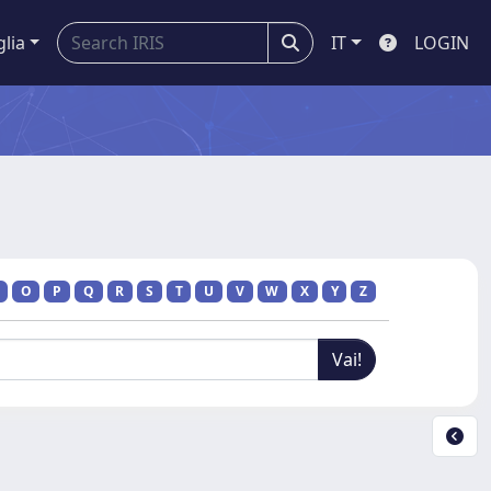
glia
IT
LOGIN
O
P
Q
R
S
T
U
V
W
X
Y
Z