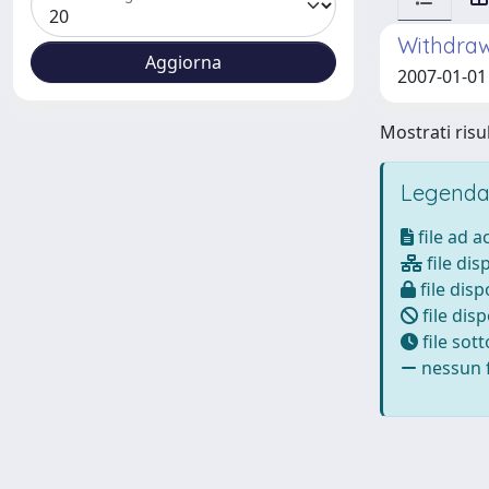
Withdrawi
2007-01-01
Mostrati risul
Legenda
file ad 
file dis
file disp
file disp
file sot
nessun f