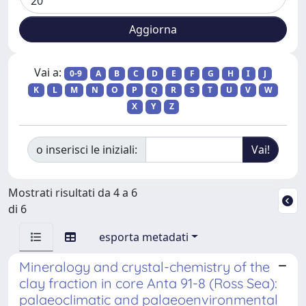
Vai a:
0-9
A
B
C
D
E
F
G
H
I
J
K
L
M
N
O
P
Q
R
S
T
U
V
W
X
Y
Z
o inserisci le iniziali:
Mostrati risultati da 4 a 6
di 6
esporta metadati
Mineralogy and crystal-chemistry of the
clay fraction in core Anta 91-8 (Ross Sea):
palaeoclimatic and palaeoenvironmental