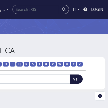
glia
IT
LOGIN
TICA
O
P
Q
R
S
T
U
V
W
X
Y
Z