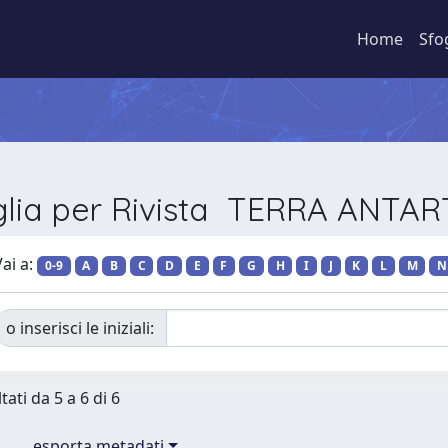
Home
Sfo
glia per Rivista TERRA ANTAR
ai a:
0-9
A
B
C
D
E
F
G
H
I
J
K
L
M
N
o inserisci le iniziali:
tati da 5 a 6 di 6
esporta metadati