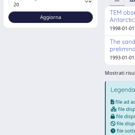
TEM obse
Antarctic
1998-01-01
The sand
prelimina
1993-01-01
Mostrati risul
Legenda
file ad 
file dis
file disp
file disp
file sot