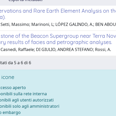
rvations and Rare Earth Element Analysis on the
a).
 Setti, Massimo; Marinoni, L; LÓPEZ GALINDO, A.; BEN ABOU
stone of the Beacon Supergroup near Terra Nova 
ry results of facies and petrographic analyses.
 Casnedi, Raffaele; DI GIULIO, ANDREA STEFANO; Rossi, A.
tati da 5 a 6 di 6
 icone
accesso aperto
ponibili sulla rete interna
onibili agli utenti autorizzati
onibili solo agli amministratori
to embargo