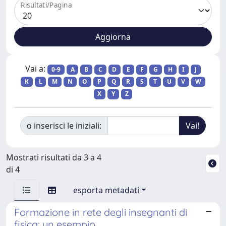
Risultati/Pagina
Vai a:
0-9
A
B
C
D
E
F
G
H
I
J
K
L
M
N
O
P
Q
R
S
T
U
V
W
X
Y
Z
o inserisci le iniziali:
Mostrati risultati da 3 a 4
di 4
esporta metadati
Formazione in rete degli insegnanti di
fisica: un esempio