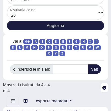
Risultati/Pagina
Vai a:
0-9
A
B
C
D
E
F
G
H
I
J
K
L
M
N
O
P
Q
R
S
T
U
V
W
X
Y
Z
o inserisci le iniziali:
Mostrati risultati da 4 a 4
di 4
esporta metadati