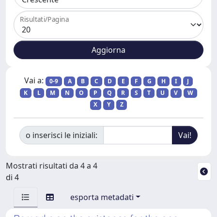
Risultati/Pagina
Vai a:
0-9
A
B
C
D
E
F
G
H
I
J
K
L
M
N
O
P
Q
R
S
T
U
V
W
X
Y
Z
o inserisci le iniziali:
Mostrati risultati da 4 a 4
di 4
esporta metadati