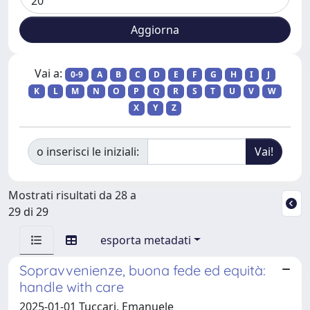
Vai a:
0-9
A
B
C
D
E
F
G
H
I
J
K
L
M
N
O
P
Q
R
S
T
U
V
W
X
Y
Z
o inserisci le iniziali:
Mostrati risultati da 28 a
29 di 29
esporta metadati
Sopravvenienze, buona fede ed equità:
handle with care
2025-01-01 Tuccari, Emanuele