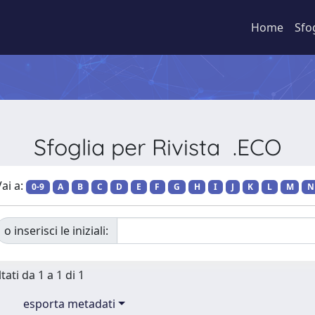
Home
Sfo
Sfoglia per Rivista .ECO
ai a:
0-9
A
B
C
D
E
F
G
H
I
J
K
L
M
N
o inserisci le iniziali:
tati da 1 a 1 di 1
esporta metadati