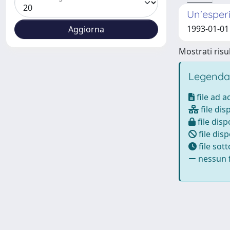
Un'esperi
1993-01-01 
Mostrati risul
Legenda
file ad 
file dis
file disp
file disp
file sot
nessun f