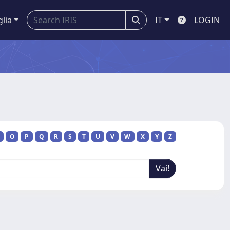
glia
IT
LOGIN
O
P
Q
R
S
T
U
V
W
X
Y
Z