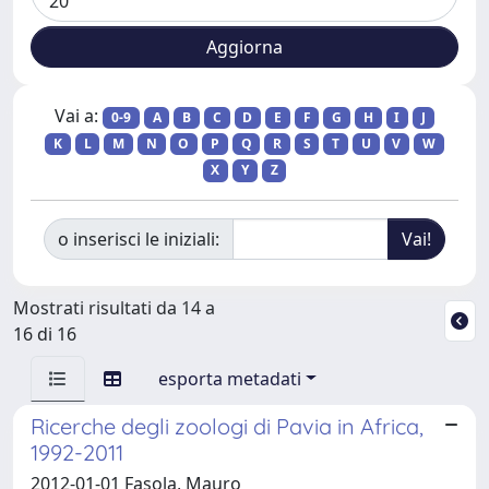
Vai a:
0-9
A
B
C
D
E
F
G
H
I
J
K
L
M
N
O
P
Q
R
S
T
U
V
W
X
Y
Z
o inserisci le iniziali:
Mostrati risultati da 14 a
16 di 16
esporta metadati
Ricerche degli zoologi di Pavia in Africa,
1992-2011
2012-01-01 Fasola, Mauro