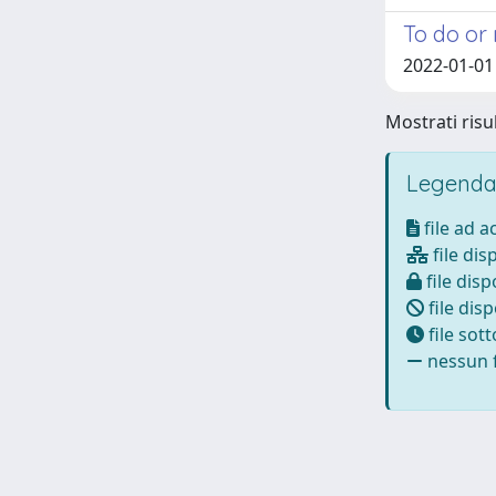
To do or 
2022-01-01 
Mostrati risul
Legenda
file ad 
file dis
file disp
file disp
file sot
nessun f