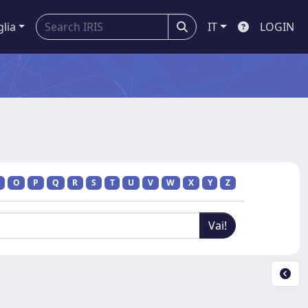
glia
IT
LOGIN
O
P
Q
R
S
T
U
V
W
X
Y
Z