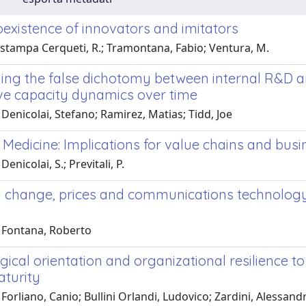
oexistence of innovators and imitators
 stampa Cerqueti, R.; Tramontana, Fabio; Ventura, M.
ng the false dichotomy between internal R&D an
ve capacity dynamics over time
Denicolai, Stefano; Ramirez, Matias; Tidd, Joe
 Medicine: Implications for value chains and busi
enicolai, S.; Previtali, P.
l change, prices and communications technology
 Fontana, Roberto
ical orientation and organizational resilience to
aturity
Forliano, Canio; Bullini Orlandi, Ludovico; Zardini, Alessandr