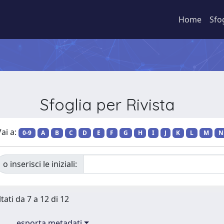
Home
Sfo
Sfoglia per Rivista
ai a:
0-9
A
B
C
D
E
F
G
H
I
J
K
L
M
N
o inserisci le iniziali:
tati da 7 a 12 di 12
esporta metadati