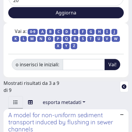
Vai a:
0-9
A
B
C
D
E
F
G
H
I
J
K
L
M
N
O
P
Q
R
S
T
U
V
W
X
Y
Z
o inserisci le iniziali:
Mostrati risultati da 3 a 9
di 9
esporta metadati
A model for non-uniform sediment
transport induced by flushing in sewer
channels